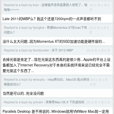
Replied to a topic by kran
这硬盘声音简直要把人烦死了，嗡
2012 年 4 月 6
›
日
嗡嗡～～～
Late 2011的MBP么? 我这个还是7200rpm的一点声音都听不到
Replied to a topic by flyingkid
希捷Momentus XT在mac下有
2012 年 4 月 6
›
日
问题么？
没什么太大问题..因为Momentus XT的SSD加速功能是硬件层的...
Replied to a topic by Numbcoder
关于 2012 MBP
2012 年 4 月 6 日
›
去掉光驱是肯定了...现在光驱这东西真的是很少用...Apple的平台上设
备都加入了Internet Recovery对于本身的系统环境来说已经完全不需
要光驱这个东西了...
Replied to a topic by wtracyliu
mbp换SSD，MacOS 能从移动
2012 年 4 月
›
6 日
硬盘启动么？
当然是可以的..完全没问题
Replied to a topic by yzhrain
求推荐Mac OS X 下的虚拟机
2012 年 4 月 6 日
›
Parallels Desktop 是不用说的..Windows就用VMWare Mac就一定用