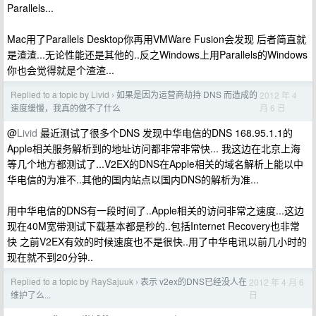
Parallels...
Mac用了Parallels Desktop你再用VMWare Fusion会发现 后者简直就
是渣渣...无论性能还是其他的..反之Windows上用Parallels的Windows
你也会觉得就是个渣渣...
Replied to a topic by Livid
如果是因为运营商劫持 DNS 而造成的
2012 年 4
›
月 6 日
速度缓慢，我真的做不了什么
@
Livid
最近测试了很多个DNS 发现中华电信的DNS 168.95.1.1的
Apple相关服务解析到的地址访问都非常非常快... 我这边在北京上海
等几个地方都测试了...V2EX的DNS在Apple相关的域名解析上能以中
华电信的为准不..其他的国内站点以国内DNS的解析为准...
用中华电信的DNS有一段时间了..Apple相关的访问非常之速度...这边
现在40M宽带测试下载基本都是秒的..包括Internet Recovery也非常
快 之前V2EX有效的时候速度也不是很快..用了中华电讯以前几小时的
现在就不到20分钟..
Replied to a topic by RaySajuuk
表示 v2ex的DNS已经没人在
2012 年 4 月 6
›
日
维护了么...