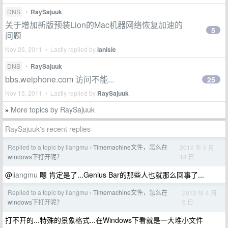
DNS
•
RaySajuuk
关于增加新版预装Lion的Mac机器网络恢复加速的
5
问题
Nov 26, 2011 • Lastly replied by
lanisle
DNS
•
RaySajuuk
bbs.weiphone.com 访问不能...
25
Nov 15, 2011 • Lastly replied by
RaySajuuk
More topics by RaySajuuk
»
RaySajuuk's recent replies
Replied to a topic by liangmu
Timemachine文件，怎么在
2012 年 5 月
›
18 日
windows下打开呢？
@
liangmu
嗯 肯定是了...Genius Bar的那些人也就那么回事了...
Replied to a topic by liangmu
Timemachine文件，怎么在
2012 年 4 月
›
6 日
windows下打开呢？
打不开的...特殊的景象格式...在Windows下看就是一大堆小文件