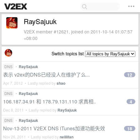
RaySajuuk
V2EX member #12621, joined on 2011-10-14 01:07:57
+08:00
Switch topics list
DNS
•
RaySajuuk
表示 v2ex的DNS已经没人在维护了么...
12
Apr 7, 2012 • Lastly replied by
shao
DNS
•
RaySajuuk
106.187.34.91 和 178.79.131.110 求真相..
4
Dec 8, 2011 • Lastly replied by
RaySajuuk
DNS
•
RaySajuuk
Nov-13-2011 V2EX DNS iTunes加速功能失效
18
Nov 26, 2011 • Lastly replied by
neillifan