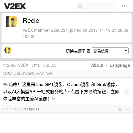
Recle
V2EX member #268234, joined on 2017-11-19 21:26:36
+08:00
切换主题列表
© 2026 V2EX · 7ms · 3.9.8.5
About
·
Language
顶级AI大模型镜像站-AIGC.BAR
👋 嗨咯！这里是ChatGPT镜像、Claude镜像 和 Grok镜像，
›
以及AI大模型API一站式服务站点~点击下方导航按钮，立即
体验丰富的主流AI镜像！✨
Promoted by
frostpg11
PRO