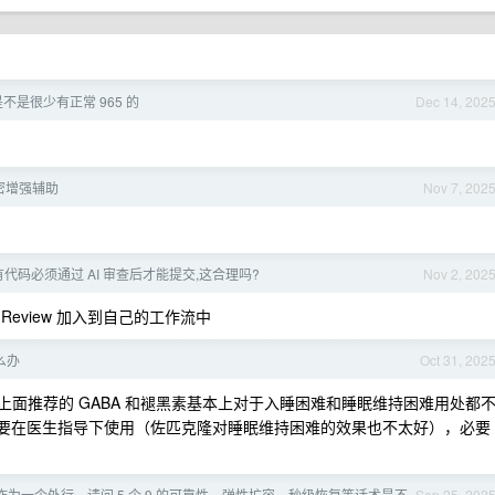
不是很少有正常 965 的
Dec 14, 202
加密增强辅助
Nov 7, 202
代码必须通过 AI 审查后才能提交,这合理吗?
Nov 2, 202
Review 加入到自己的工作流中
么办
Oct 31, 202
上面推荐的 GABA 和褪黑素基本上对于入睡困难和睡眠维持困难用处都
需要在医生指导下使用（佐匹克隆对睡眠维持困难的效果也不太好），必要
作为一个外行，请问 5 个 9 的可靠性、弹性扩容、秒级恢复等话术是不
Sep 25, 202