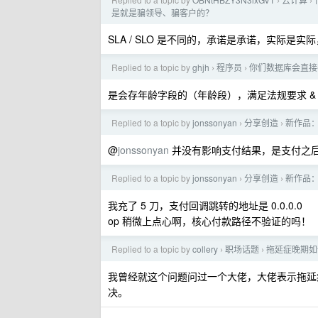
›
›
是就是骗领导、骗客户的？
SLA / SLO 是不同的，承诺是承诺，实际是
Replied to a topic by
ghjh
程序员
你们数据库会直接
›
›
是会存年龄字段的（年龄段），满足法规要求 &
Replied to a topic by
jonssonyan
分享创造
新作品： 
›
›
@
jonssonyan
并没有影响支付结果，是支付之
Replied to a topic by
jonssonyan
分享创造
新作品： 
›
›
我充了 5 刀，支付回调跳转的地址是 0.0.0.0
op 稍微上点心啊，核心付款路径不验证的吗！
Replied to a topic by
collery
职场话题
拖延症晚期如
›
›
我曾经就这个问题问过一个大佬，大佬表示拖延症
决。