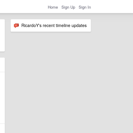
Home
Sign Up
Sign In
RicardoY's recent timeline updates