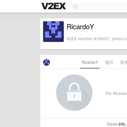
RicardoY
V2EX member #109227, joined on
RicardoY
提问
技
Per RicardoY
Deals
info,