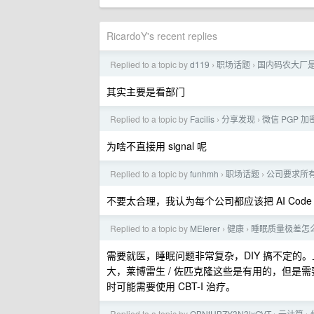
RicardoY's recent replies
Replied to a topic by
d119
职场话题
国内码农大厂是
›
›
其实主要是看部门
Replied to a topic by
Facilis
分享发现
微信 PGP 
›
›
为啥不直接用 signal 呢
Replied to a topic by
funhmh
职场话题
公司要求所有
›
›
不要太合理，我认为每个公司都应该把 AI Code 
Replied to a topic by
MEIerer
健康
睡眠质量极差怎
›
›
需要就医，睡眠问题非常复杂，DIY 搞不定的。
大，莱博雷生 / 佐匹克隆这些是有用的，但是
时可能需要使用 CBT-I 治疗。
Replied to a topic by
OBNtHBZY3N3lxGVT
云计算