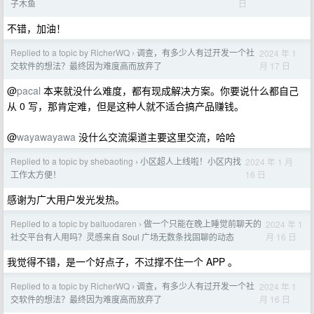
日
子木鱼
不错，加油！
Replied to a topic by RicherWQ
调查，有多少人有过开发一个社
2024 年 1
›
月 17 日
交软件的想法？最终因为难度高而放弃了
@
pacal
本来就没什么难度，都有现成解决方案。你要说什么都自己
从 0 写，那肯定难，但是这种人就不适合搞产品赚钱。
@
wayawayawa
没什么交流渠道主要这里交流，哈哈
Replied to a topic by shebaoting
小区超人上线啦！小区内找
2024 年 1 月
›
16 日
工作太方便！
感谢为广大用户发光发热。
Replied to a topic by baituodaren
做一个只能在晚上睡觉前聊天的
2024 年 1
›
月 16 日
社交平台有人用吗？灵感来自 Soul 广场无数条找固聊的动态
我觉得不错，是一个好点子，不过撑不住一个 APP 。
Replied to a topic by RicherWQ
调查，有多少人有过开发一个社
2024 年 1
›
月 16 日
交软件的想法？最终因为难度高而放弃了