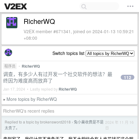
RicherWQ
V2EX member #671341, joined on 2024-01-13 10:59:21
+08:00
Switch topics list
程序员
•
RicherWQ
调查，有多少人有过开发一个社交软件的想法？最
112
终因为难度高而放弃了
Jan 17, 2024 • Lastly replied by
RicherWQ
More topics by RicherWQ
»
RicherWQ's recent replies
Replied to a topic by brokensword2018
兔小巢收费是不是
2024 年 11 月 16
›
日
太贵了。
贵到家了，我估计是不准备干了，我不太相信会有人肯花钱买这个服