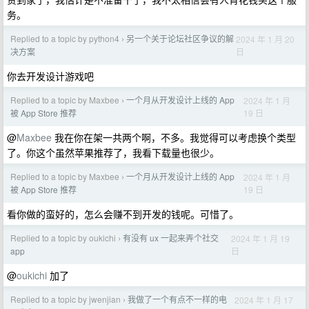
务。
Replied to a topic by python4
另一个关于论坛社区争议的解
2024 年 1 月 20
›
日
决方案
你去开发设计游戏吧
Replied to a topic by Maxbee
一个月从开发设计上线的 App
2024 年 1 月
›
19 日
被 App Store 推荐
@
Maxbee
我在你在架一共两个啊，不多。我觉得可以考虑换个类型
了。你这个虽然苹果推荐了，我看下载量也很少。
Replied to a topic by Maxbee
一个月从开发设计上线的 App
2024 年 1 月
›
19 日
被 App Store 推荐
看你做的蛮好的，怎么会赚不到开发的钱呢。可惜了。
Replied to a topic by oukichi
有没有 ux 一起来弄个社交
2024 年 1 月 19
›
日
app
@
oukichi
加了
Replied to a topic by jwenjian
我做了一个有点不一样的电
2024 年 1 月 17
›