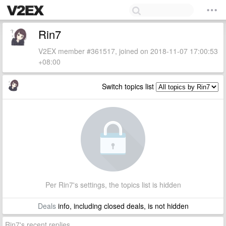
Rin7
V2EX member #361517, joined on 2018-11-07 17:00:53
+08:00
Switch topics list
Per Rin7's settings, the topics list is hidden
Deals
info, including closed deals, is not hidden
Rin7's recent replies