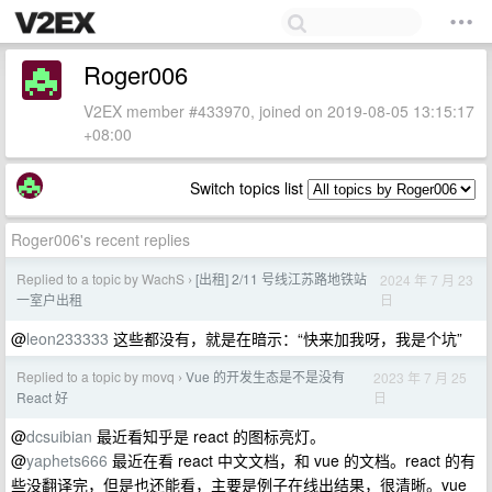
Roger006
V2EX member #433970, joined on 2019-08-05 13:15:17
+08:00
Switch topics list
Roger006's recent replies
Replied to a topic by WachS
[出租] 2/11 号线江苏路地铁站
2024 年 7 月 23
›
日
一室户出租
@
leon233333
这些都没有，就是在暗示：“快来加我呀，我是个坑”
Replied to a topic by movq
Vue 的开发生态是不是没有
2023 年 7 月 25
›
日
React 好
@
dcsuibian
最近看知乎是 react 的图标亮灯。
@
yaphets666
最近在看 react 中文文档，和 vue 的文档。react 的有
些没翻译完，但是也还能看，主要是例子在线出结果，很清晰。vue