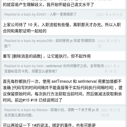
的就容易产生理解歧义，我开始怀疑自己语文水平了
Replied to a topic by E0421
入职一星期离职了
2021 年 4 月 9 日
›
上家公司待了 10 天，入职流程有些慢，离职那天才办完。所以入职
合同和离职证明一起给的
Replied to a topic by woyao396
如何使用 js 完成“防撤回功
2021 年 4 月 2
›
日
能”？
重写 [删除消息的函数] ，让它能执行，但不起作用
Replied to a topic by lisisi
setInterval 长时间循环之后，会导致浏
2021 年 3
›
月 16 日
览器标签页卡死，须要怎么避免呢？
首先每秒都执行一次，使用 setTimeout 和 setInterval 用累加值都不
准确 [代码写的时间间隔并不能直接等于实际代码执行间隔时间] ，建
议保留原始时间，每次执行方法获取当前时间，然后做减法获取剩余
时间。前边#15 #18 已经说明过了
Replied to a topic by Marsss
前端小白，请教一个关于用 js 点
2021 年 2 月
›
24 日
击页面元素的问题。
可以再验证一下 1#的说法，绑定的事件，也有可能是