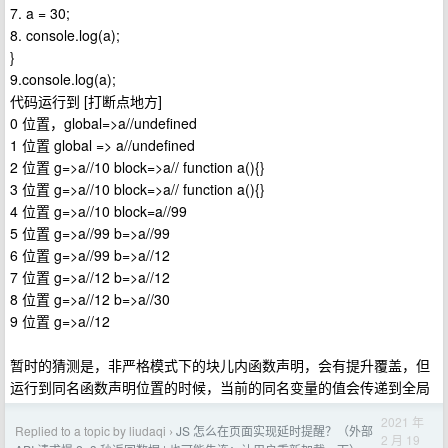
7. a = 30;
8. console.log(a);
}
9.console.log(a);
代码运行到 [打断点地方]
0 位置，global=>a//undefined
1 位置 global => a//undefined
2 位置 g=>a//10 block=>a// function a(){}
3 位置 g=>a//10 block=>a// function a(){}
4 位置 g=>a//10 block=a//99
5 位置 g=>a//99 b=>a//99
6 位置 g=>a//99 b=>a//12
7 位置 g=>a//12 b=>a//12
8 位置 g=>a//12 b=>a//30
9 位置 g=>a//12
暂时的猜测是，非严格模式下的块儿内函数声明，会有提升覆盖，但
运行到同名函数声明位置的时候，当前的同名变量的值会传递到全局
2021 年
Replied to a topic by liudaqi
JS 怎么在页面实现延时提醒？（外部
›
2 月 19