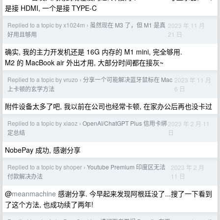
是接 HDMI, 一个是接 TYPE-C
Replied to a topic by x1024m
虽然现在 M3 了，但 M1 是真
2023 年 11 月
›
21 日
好用且够用
确实, 我的主力开发机还是 16G 内存的 M1 mini, 完全够用.
M2 的 MacBook air 外出才用, 大部分时间都在接灰~
Replied to a topic by vruzo
分享一个可能解决蓝牙鼠标在 Mac
2023 年 11 月
›
6 日
上卡顿的玄学方法
附件设备太多了吧, 我以前在公司也经常卡顿, 在家办公后再也没卡过
Replied to a topic by xiaoz
OpenAI/ChatGPT Plus 信用卡绑
2023 年 2 月 11
›
日
定总结
NobePay 成功, 感谢分享
Replied to a topic by shoper
Youtube Premium 印度区无法
2023 年 2 月
›
11 日
付款解决办法
@
meanmachine
感谢分享. 今早起来发现阿根廷没了...搜了一下看到
了这个方法, 也成功续了两年!