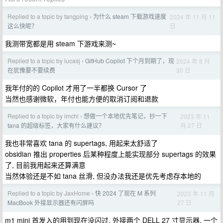
Replied to a topic by tangping
为什么 steam 下载游戏速度
2024 年 11 月 11
›
日
这么快呢？
我测带宽都是用 steam 下游戏来测~
Replied to a topic by lucasj
GitHub Copilot 下个月到期了，现
2024 年 8 月
›
30 日
在犹豫要不要续费
我年付的的 Copilot 才用了一半都换 Cursor 了
当然也感谢微软，年付也能方便的取消订阅和退款
Replied to a topic by imchl
想做一个本地优先笔记，抄一下
2023 年 11
›
月 27 日
tana 的超级标签，大家有什么建议？
我也非常喜欢 tana 的 supertags, 用起来太舒适了
obsidian 推出 properties 后某种程度上能实现部分 supertags 的效果
了, 目前我用起来还算满意
当然体验还是不如 tana 丝滑, 但没办法我还是优先考虑存本地的
Replied to a topic by JaxHome
快 2024 了现在 M 系列
2023 年 11 月
›
27 日
MacBook 外接显示器还有闪屏吗
m1 mini 首发入的用到现在没闪过, 外接两个 DELL 27 寸显示器, 一个