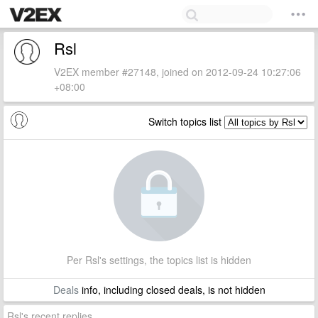
Rsl
V2EX member #27148, joined on 2012-09-24 10:27:06
+08:00
Switch topics list
Per Rsl's settings, the topics list is hidden
Deals
info, including closed deals, is not hidden
Rsl's recent replies