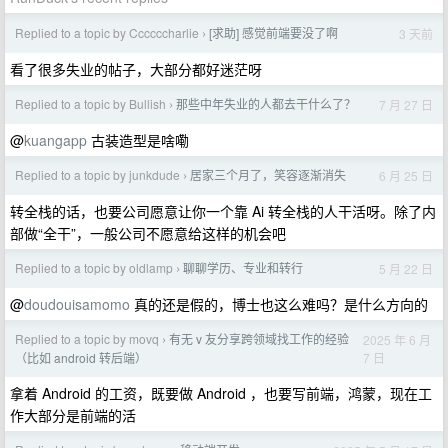
Replied to a topic by Ccccccharlie
[求助] 感觉前端要没了啊
3 天前
›
看了很多失业的帖子，大部分都好迷茫呀
Replied to a topic by Bullish
那些中年失业的人都去干什么了？
7 月 27 日
›
@
kuangapp
古装造型是啥嘞
Replied to a topic by junkdude
居家三个月了，笑容逐渐消失
6 月 25 日
›
转全栈的话，也要公司愿意让你一个靠 Ai 转全栈的人干活呀。除了内
部做“全干”，一般公司不愿意给这样的机会吧
Replied to a topic by oldlamp
聊聊学历、专业和转行
5 月 22 日
›
@
doudouisamomo
真的还是假的，博士也这么难吗？是什么方向的
Replied to a topic by movq
有无 v 友分享跨领域找工作的经验
2025 年 6 月
›
7 日
（比如 android 转后端）
拿着 Android 的工资，既要做 Android ，也要写前端，鸿蒙，现在工
作大部分是前端的活