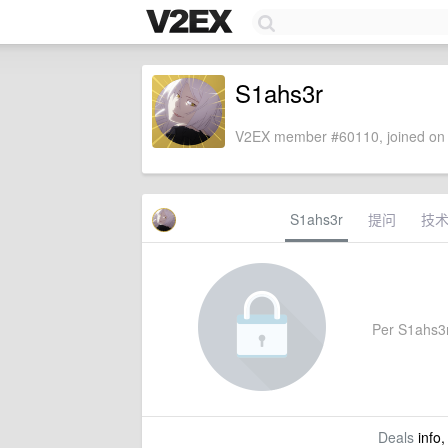
S1ahs3r
V2EX member #60110, joined on 
S1ahs3r
提问
技
Per S1ahs3r'
Deals
info,