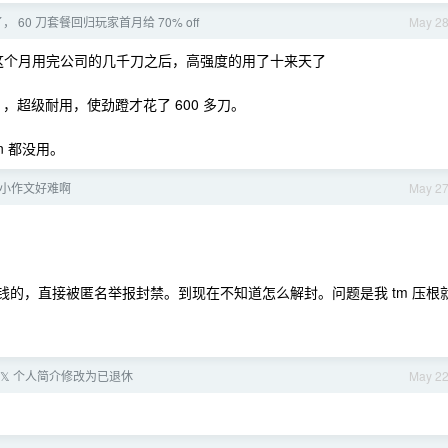
销了， 60 刀套餐回归玩家首月给 70% off
May 2
 ，这模型我这个月用完公司的几千刀之后，高强度的用了十来天了
 ，超级耐用，使劲蹬才花了 600 多刀。
n 都没用。
 站小作文好难啊
May 2
钱的，直接被匿名举报封禁。到现在不知道怎么解封。问题是我 tm 压根
将 𝕏 个人简介修改为已退休
May 2