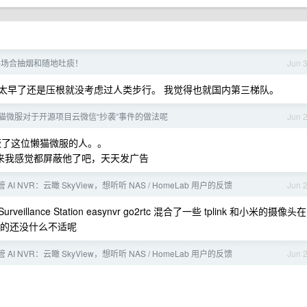
共场合抽烟和随地吐痰！
Jun 
太早了还是压根就没考虑过人类步行。 我觉得也就国内第三梯队。
猫微服对于开源项目云微信“抄袭”事件的做法呢
Jun 
蔽了这位懒猫微服的人。。
，后来我感觉都屏蔽他了吧，天天发广告
I NVR：云瞰 SkyView，想听听 NAS / HomeLab 用户的反馈
Jun 
rveillance Station easynvr go2rtc 混合了一些 tplink 和小米的摄像头在
我用的还没什么不适呢
I NVR：云瞰 SkyView，想听听 NAS / HomeLab 用户的反馈
Jun 