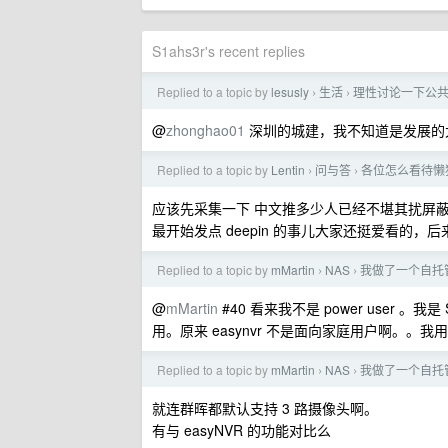
S1ahs3r's recent replies
Replied to a topic by
lesusly
生活
理性讨论一下公
›
›
@
zhonghao01
深圳的城建，我不知道是发展的
Replied to a topic by
Lentin
问与答
各位怎么看待懒
›
›
应该先采集一下 中文推多少人已经不堪其扰屏
最开始发点 deepin 的事儿大家还挺爱看的
Replied to a topic by
mMartin
NAS
我做了一个自托管 A
›
›
@
mMartin
#40 看来我不是 power user 。我是 Su
用。原来 easynvr 不是面向家庭用户啊。。
Replied to a topic by
mMartin
NAS
我做了一个自托管 A
›
›
就连群晖都默认支持 3 路摄像头啊。
有与 easyNVR 的功能对比么