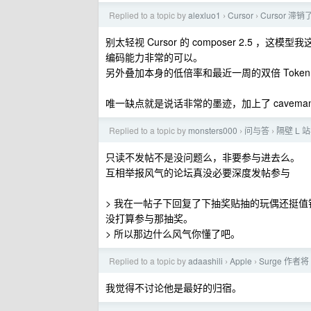
Replied to a topic by
alexluo1
Cursor
Cursor 滞
›
›
别太轻视 Cursor 的 composer 2.5
编码能力非常的可以。
另外叠加本身的低倍率和最近一周的双倍 Token
唯一缺点就是说话非常的墨迹，加上了 cavema
Replied to a topic by
monsters000
问与答
隔壁 L
›
›
只读不发帖不是没问题么，非要参与进去么。
互相举报风气的论坛真没必要深度发帖参与
> 我在一帖子下回复了下抽奖贴抽的玩偶还挺值
没打算参与那抽奖。
> 所以那边什么风气你懂了吧。
Replied to a topic by
adaashili
Apple
Surge 作者
›
›
我觉得不讨论他是最好的归宿。