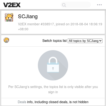
SCJiang
V2EX member #338517, joined on 2018-08-04 18:06:19
+08:00
Switch topics list
Per SCJiang's settings, the topics list is only visible after you
sign in
Deals
info, including closed deals, is not hidden