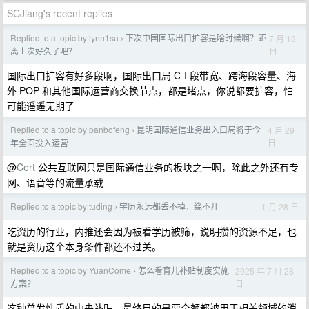
SCJiang's recent replies
Replied to a topic by lynn1su
下次中国国际出口扩容是啥时候啊？距
7 月 18
›
日
离上次好久了吧？
国际出口扩容有好多段啊，国际出口局 C-I 段带宽、跨海段容量、海
外 POP 和其他国际运营商交换节点，都是堵点，你说都要扩容，怕
可能遥遥无期了
Replied to a topic by panbofeng
昆明国际通信业务出入口局将于今
4 月 29
›
日
年全面投入运营
@
Cert
公共互联网只是国际通信业务的板块之一啊，除此之外还有专
网、语音等的流量承载
Replied to a topic by tuding
学历永远都丢不掉，绕不开
1 月 28 日
›
吃资历的行业，内推还会因为被看学历被筛，说明攒的资源不足，也
就是资历这个本身条件都还不过关。
Replied to a topic by YuanCome
怎么看育儿补贴制度实施
2025 年 7 月 28
›
日
方案？
这种普发性质的中央补贴，最终目的是要全额都被用于相关领域的消