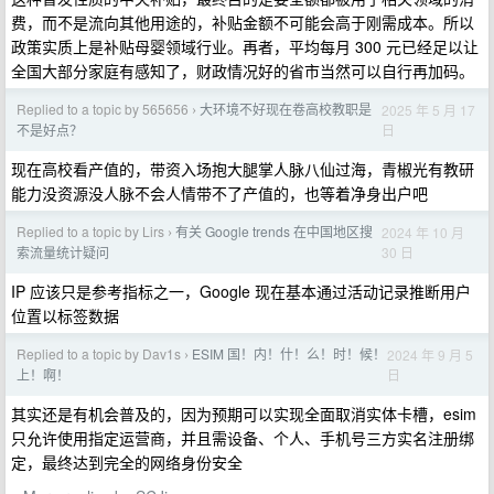
费，而不是流向其他用途的，补贴金额不可能会高于刚需成本。所以
政策实质上是补贴母婴领域行业。再者，平均每月 300 元已经足以让
全国大部分家庭有感知了，财政情况好的省市当然可以自行再加码。
Replied to a topic by 565656
大环境不好现在卷高校教职是
2025 年 5 月 17
›
日
不是好点？
现在高校看产值的，带资入场抱大腿掌人脉八仙过海，青椒光有教研
能力没资源没人脉不会人情带不了产值的，也等着净身出户吧
Replied to a topic by Lirs
有关 Google trends 在中国地区搜
2024 年 10 月
›
30 日
索流量统计疑问
IP 应该只是参考指标之一，Google 现在基本通过活动记录推断用户
位置以标签数据
Replied to a topic by Dav1s
ESIM 国！内！什！么！时！候！
2024 年 9 月 5
›
日
上！啊！
其实还是有机会普及的，因为预期可以实现全面取消实体卡槽，esim
只允许使用指定运营商，并且需设备、个人、手机号三方实名注册绑
定，最终达到完全的网络身份安全