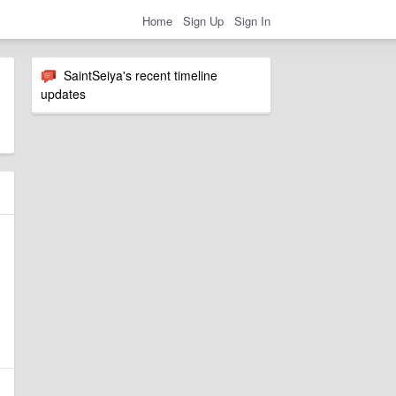
Home
Sign Up
Sign In
SaintSeiya's recent timeline
updates