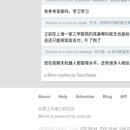
›
›
有参考答案吗，学习学习
Replied to a topic by
zsyld
生活
这种恰烂钱的医生
›
›
之前在上海一家三甲医院的耳鼻喉科医生也是给
且还只能用现金支付，R 了狗了
Replied to a topic by
maxhhg
问与答
AI 名词被滥用
›
›
现在就聊天机器人那智障水平，还有很多人相信
More replies by SaintSeiya
»
About
·
Help
·
Advertise
·
Blog
·
API
创意工作者们的社区
World is powered by solitude
VERSION: 3.9.8.5 · 11ms ·
UTC 06:44
·
PVG 14:44
·
LAX 2