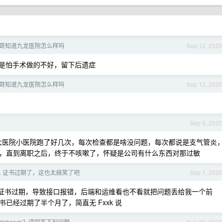
哥知道九龙医院怎么样吗
Sep 12, 202
是怕手术做的不好，留下后遗症
哥知道九龙医院怎么样吗
Sep 12, 202
Sep 5, 202
续的，大医院小医院跑了好几次，每次检查都是啥没问题，每次都说是支气管炎
，直到离职之后，终于不咳嗽了，怀疑是公司有什么东西对那过敏
SL 证书过期了，这也太搞笑了吧
Sep 1, 202
l 证书过期，导致接口报错，后端和运维看也不看就把问题丢给我一个前
已经过期了半个月了，简直无 Fxxk 说
Webpack？请回答下列问题。
Aug 29, 202