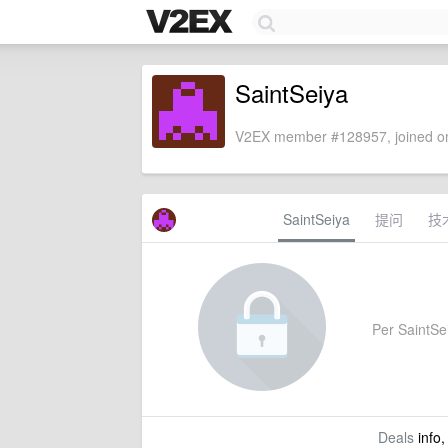
SaintSeiya
V2EX member #128957, joined on
SaintSeiya
提问
技
Per SaintSei
Deals
info,