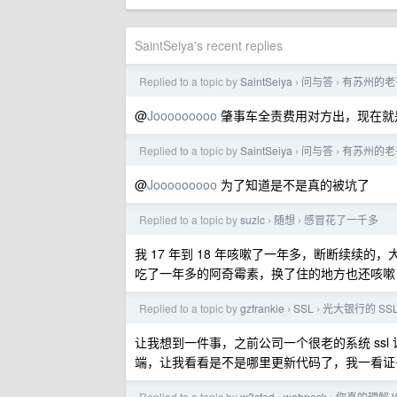
SaintSeiya's recent replies
Replied to a topic by
SaintSeiya
问与答
有苏州的老
›
›
@
Jooooooooo
肇事车全责费用对方出，现在就
Replied to a topic by
SaintSeiya
问与答
有苏州的老
›
›
@
Jooooooooo
为了知道是不是真的被坑了
Replied to a topic by
suzic
随想
感冒花了一千多
›
›
我 17 年到 18 年咳嗽了一年多，断断续
吃了一年多的阿奇霉素，换了住的地方也还咳嗽
Replied to a topic by
gzfrankie
SSL
光大银行的 S
›
›
让我想到一件事，之前公司一个很老的系统 ss
端，让我看看是不是哪里更新代码了，我一看证书
Replied to a topic by
w3cfed
webpack
你真的理解 