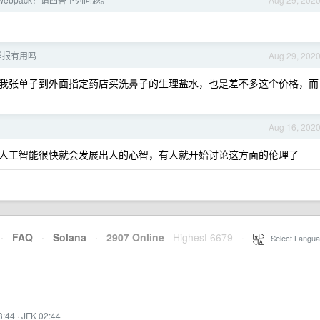
举报有用吗
Aug 29, 202
我张单子到外面指定药店买洗鼻子的生理盐水，也是差不多这个价格，而
Aug 16, 202
人工智能很快就会发展出人的心智，有人就开始讨论这方面的伦理了
·
FAQ
·
Solana
·
2907 Online
Highest 6679
·
Select Langua
3:44
·
JFK 02:44