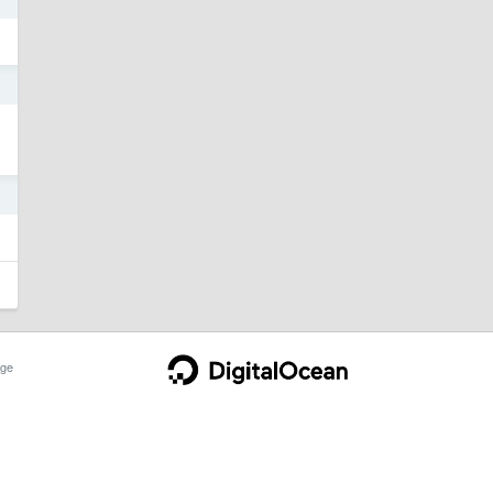
0
0
ge