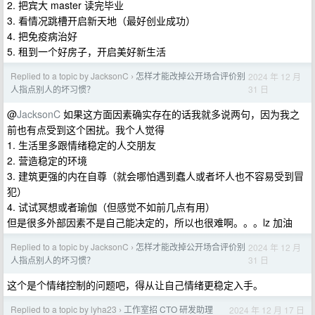
2. 把宾大 master 读完毕业
3. 看情况跳槽开启新天地（最好创业成功）
4. 把免疫病治好
5. 租到一个好房子，开启美好新生活
Replied to a topic by JacksonC
怎样才能改掉公开场合评价别
2024 年 12 月
›
31 日
人指点别人的坏习惯？
@
JacksonC
如果这方面因素确实存在的话我就多说两句，因为我之
前也有点受到这个困扰。我个人觉得
1. 生活里多跟情绪稳定的人交朋友
2. 营造稳定的环境
3. 建筑更强的内在自尊（就会哪怕遇到蠢人或者坏人也不容易受到冒
犯）
4. 试试冥想或者瑜伽（但感觉不如前几点有用）
但是很多外部因素不是自己能决定的，所以也很难啊。。。lz 加油
Replied to a topic by JacksonC
怎样才能改掉公开场合评价别
2024 年 12 月
›
31 日
人指点别人的坏习惯？
这个是个情绪控制的问题吧，得从让自己情绪更稳定入手。
Replied to a topic by lyha23
工作室招 CTO 研发助理
2024 年 12 月 17 日
›