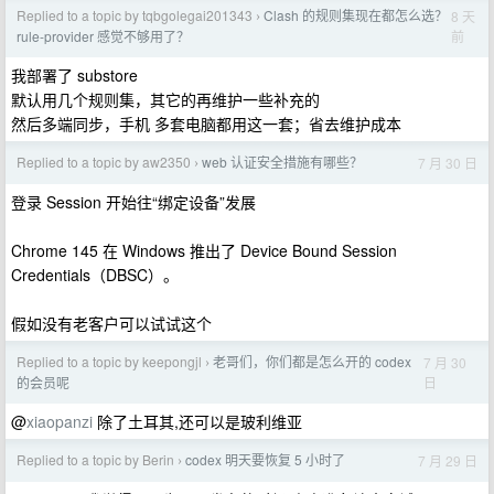
Replied to a topic by tqbgolegai201343
Clash 的规则集现在都怎么选？
8 天
›
前
rule-provider 感觉不够用了？
我部署了 substore
默认用几个规则集，其它的再维护一些补充的
然后多端同步，手机 多套电脑都用这一套；省去维护成本
Replied to a topic by aw2350
web 认证安全措施有哪些？
7 月 30 日
›
登录 Session 开始往“绑定设备”发展
Chrome 145 在 Windows 推出了 Device Bound Session
Credentials（DBSC）。
假如没有老客户可以试试这个
Replied to a topic by keepongjl
老哥们，你们都是怎么开的 codex
7 月 30
›
日
的会员呢
@
xiaopanzi
除了土耳其,还可以是玻利维亚
Replied to a topic by Berin
codex 明天要恢复 5 小时了
7 月 29 日
›