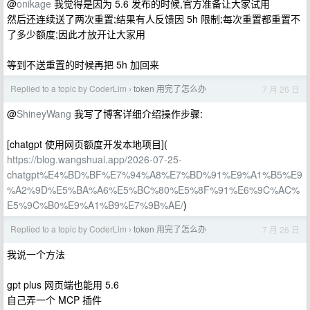
@
onikage
我觉得是因为 5.6 发布的时候,官方准备让大家试用
然后还连续送了两次重置;结果有人反馈因 5h 限制;每次重置都重置不
了多少额度;因此才放开让大家用
等到不送重置的时候再把 5h 加回来
Replied to a topic by CoderLim
token 用完了怎么办
7 月 26 日
›
@
ShineyWang
我写了博客详细介绍操作步骤:
[chatgpt 使用网页额度开发本地项目](
https://blog.wangshuai.app/2026-07-25-
chatgpt%E4%BD%BF%E7%94%A8%E7%BD%91%E9%A1%B5%E9
%A2%9D%E5%BA%A6%E5%BC%80%E5%8F%91%E6%9C%AC%
E5%9C%B0%E9%A1%B9%E7%9B%AE/
)
Replied to a topic by CoderLim
token 用完了怎么办
7 月 26 日
›
我说一个方法
gpt plus 网页端也能用 5.6
自己弄一个 MCP 插件