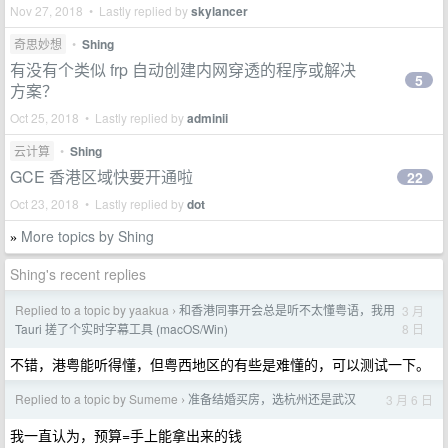
Nov 27, 2018 • Lastly replied by
skylancer
奇思妙想
•
Shing
有没有个类似 frp 自动创建内网穿透的程序或解决
5
方案？
Oct 25, 2018 • Lastly replied by
adminii
云计算
•
Shing
GCE 香港区域快要开通啦
22
Oct 23, 2018 • Lastly replied by
dot
More topics by Shing
»
Shing's recent replies
Replied to a topic by yaakua
和香港同事开会总是听不太懂粤语，我用
3 月
›
8 日
Tauri 搓了个实时字幕工具 (macOS/Win)
不错，港粤能听得懂，但粤西地区的有些是难懂的，可以测试一下。
Replied to a topic by Sumeme
准备结婚买房，选杭州还是武汉
3 月 6 日
›
我一直认为，预算=手上能拿出来的钱