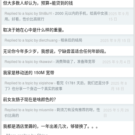
但大多数人却认为，预算=能贷到的钱
Replied to a topic by ShiBuYi
2000 元以内的手机，给高中女孩
2025 年 9 月
›
15 日
用。好看，性价比高就行
取决于她在心中是什么样的重量。
Replied to a topic by dierzhuang
相亲后的结局
2025 年 9 月 15 日
›
无论你今年多少岁，我想说，宁缺毋滥适合任何年龄段。
Replied to a topic by rikawavi
消费降级了，准备降宽带
2025 年 9 月 4 日
›
我家是移动送的 150M 宽带
Replied to a topic by xiqishow
看完《1781 天后，我们还是分手
2025 年 8
›
月 18 日
了》也分享一个身边一个真实的故事
前女友肠子现在是啥颜色的？
Replied to a topic by miusmile
剃须刀有没有推荐的呀，性
2025 年 5 月 26
›
日
价比高的
我都是酒店里薅的，一年出差几次，够替换了。。。