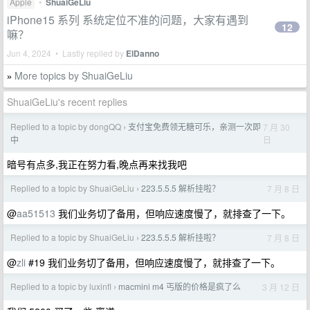
Apple
•
ShuaiGeLiu
iPhone15 系列 系统定位不准的问题，大家有遇到
12
嘛？
Jun 4, 2024 • Lastly replied by
ElDanno
More topics by ShuaiGeLiu
»
ShuaiGeLiu's recent replies
Replied to a topic by dongQQ
支付宝免费领无糖可乐，亲测一次即
7 月 30
›
日
中
暗号有点多,我正在努力看,晚点再来找我吧
Replied to a topic by ShuaiGeLiu
223.5.5.5 解析挂啦？
7 月 8 日
›
@
aa51513
我们业务切了备用，但响应速度慢了，就排查了一下。
Replied to a topic by ShuaiGeLiu
223.5.5.5 解析挂啦？
7 月 8 日
›
@
zli
#19 我们业务切了备用，但响应速度慢了，就排查了一下。
Replied to a topic by luxinfl
macmini m4 丐版的价格是疯了么
3 月 12 日
›