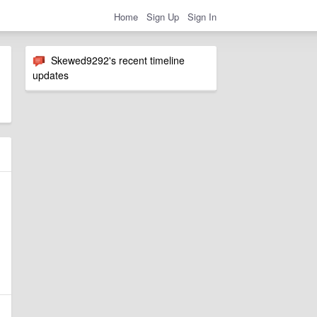
Home
Sign Up
Sign In
Skewed9292's recent timeline
updates