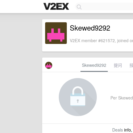
Skewed9292
V2EX member #621572, joined on
Skewed9292
提问
Per Skewed92
Deals
info,