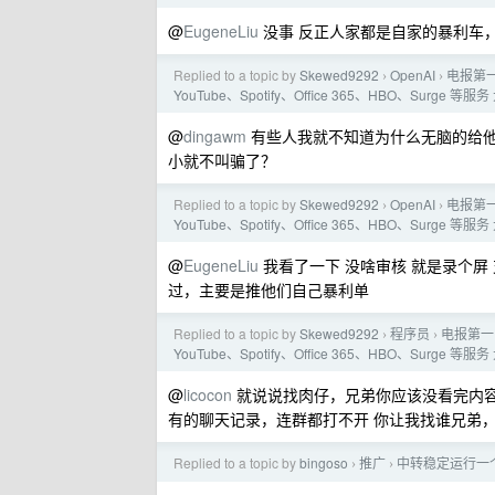
@
EugeneLiu
没事 反正人家都是自家的暴利车
Replied to a topic by
Skewed9292
OpenAI
电报第一
›
›
YouTube、Spotify、Office 365、HBO、Surge 
@
dingawm
有些人我就不知道为什么无脑的给他
小就不叫骗了？
Replied to a topic by
Skewed9292
OpenAI
电报第一
›
›
YouTube、Spotify、Office 365、HBO、Surge 
@
EugeneLiu
我看了一下 没啥审核 就是录个屏
过，主要是推他们自己暴利单
Replied to a topic by
Skewed9292
程序员
电报第一 
›
›
YouTube、Spotify、Office 365、HBO、Surge 
@
licocon
就说说找肉仔，兄弟你应该没看完内容
有的聊天记录，连群都打不开 你让我找谁兄弟
Replied to a topic by
bingoso
推广
中转稳定运行一个多
›
›