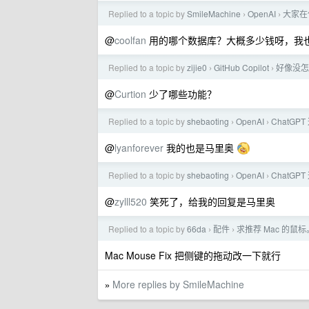
Replied to a topic by
SmileMachine
OpenAI
大家在使
›
›
@
coolfan
用的哪个数据库？大概多少钱呀，我
Replied to a topic by
zijie0
GitHub Copilot
好像没怎么
›
›
@
Curtion
少了哪些功能？
Replied to a topic by
shebaoting
OpenAI
ChatG
›
›
@
lyanforever
我的也是马里奥
Replied to a topic by
shebaoting
OpenAI
ChatG
›
›
@
zylll520
笑死了，给我的回复是马里奥
Replied to a topic by
66da
配件
求推荐 Mac 的鼠标
›
›
Mac Mouse Fix 把侧键的拖动改一下就行
More replies by SmileMachine
»