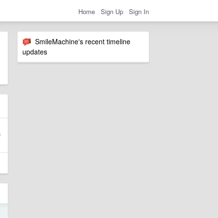
Home
Sign Up
Sign In
SmileMachine's recent timeline
updates
5