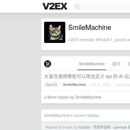
SmileMachine
V2EX member #554067, joined on
SmileMachine
提问
大家在使用哪些可以用自定义 api 的 AI 
OpenAI
•
SmileMachine
•
Oct 31, 2024
• Lastly re
More topics by SmileMachine
»
SmileMachine's recent replies
Replied to a topic by
tool2dx
然而并没有
opens
›
›