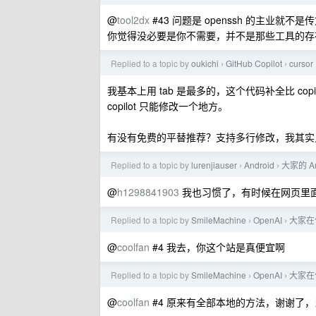
@
tool2dx
#43 问题是 openssh 的主业
你觉得没必要是你不需要，并不是那些工具的存
Replied to a topic by
oukichi
GitHub Copilot
cur
›
›
我基本上用 tab 是最多的，这个代码补全比 c
copilot 只能修改一个地方。
有没有免费的平替推荐？支持多行修改，我其实
Replied to a topic by
lurenjiauser
Android
大家的 A
›
›
@
h1298841903
我也习惯了，有时候在网页里
Replied to a topic by
SmileMachine
OpenAI
大家在使
›
›
@
coolfan
#4 我去，你这个站是真便宜啊
Replied to a topic by
SmileMachine
OpenAI
大家在使
›
›
@
coolfan
#4 原来有全部本地的方法，谢谢了，