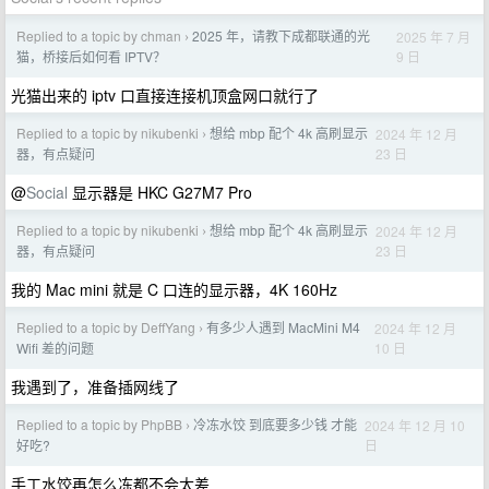
Replied to a topic by chman
2025 年，请教下成都联通的光
2025 年 7 月
›
9 日
猫，桥接后如何看 IPTV？
光猫出来的 iptv 口直接连接机顶盒网口就行了
Replied to a topic by nikubenki
想给 mbp 配个 4k 高刷显示
2024 年 12 月
›
23 日
器，有点疑问
@
Social
显示器是 HKC G27M7 Pro
Replied to a topic by nikubenki
想给 mbp 配个 4k 高刷显示
2024 年 12 月
›
23 日
器，有点疑问
我的 Mac mini 就是 C 口连的显示器，4K 160Hz
Replied to a topic by DeffYang
有多少人遇到 MacMini M4
2024 年 12 月
›
10 日
Wifi 差的问题
我遇到了，准备插网线了
Replied to a topic by PhpBB
冷冻水饺 到底要多少钱 才能
2024 年 12 月 10
›
日
好吃?
手工水饺再怎么冻都不会太差