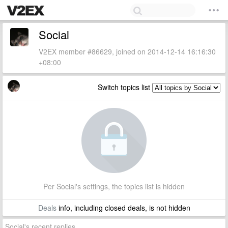
Social
V2EX member #86629, joined on 2014-12-14 16:16:30
+08:00
Switch topics list
Per Social's settings, the topics list is hidden
Deals
info, including closed deals, is not hidden
Social's recent replies