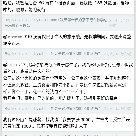
哈哈，我管理后台 PC 端有个报表页面，要我做了 35 列数据，爱咋
咋的，照做，能跑就行
Replied to a topic by SoulFlame
秋天第一杯奶茶不符合秋季忌
2 小时 34 分
›
钟前
寒忌燥养生理念
@
leaveeel
#10 没有仅限于当天的意思哦，是秋季期间，要逐步调整
转变过来
Replied to a topic by erbin
如果是这种情况你们还跑路吗？
3 小时 10 分钟前
›
@
erbin
#17 其实你想法有点过于感性了。我的经历和你有点像，但我
看的开，我看法是这样的：
公司对这个岗位的定薪有个范围的，公司定这个薪资，并不能说明你
不值这么多钱、工资态度和能力不好。而是这个岗位定的薪资就这
样，你不干了，花一样的钱再招一个一样干。
看开点吧，感觉自己的价值、能力提升了，跳槽到更好的舞台。
Replied to a topic by erbin
如果是这种情况你们还跑路吗？
3 小时 14 分钟前
›
我有过经历：提涨薪，找我谈话我要求涨 3000 ，主管向上反馈后表
示只能涨 1000 。我不接受直接提辞职走人了