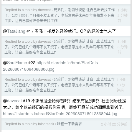
Replied to a topic by davecat
兄弟们，刚领导谈话 让自己出去找工作
1 小时
›
2 分钟
了，公司已经几个月都不发工资了，老板意思是未来到年底都发不下来
前
工资，让自己做好准备出去找工作
@
TataJiang
#17 看我上楼发的经验就行。OP 的经验太气人了
Replied to a topic by davecat
兄弟们，刚领导谈话 让自己出去找工作
1 小时
›
8 分钟
了，公司已经几个月都不发工资了，老板意思是未来到年底都发不下来
前
工资，让自己做好准备出去找工作
@
SoulFlame
#22
https://i.stardots.io/brad/StarDots-
2026080718064068806.jpg
Replied to a topic by davecat
兄弟们，刚领导谈话 让自己出去找工作
1 小时
›
13 分
了，公司已经几个月都不发工资了，老板意思是未来到年底都发不下来
钟前
工资，让自己做好准备出去找工作
@
davecat
#19 不撕破脸会给你钱吗？结果有区别吗？社会阅历还是
太少，给个以前经历的模板你看吧，最终开庭前成功调解拿到钱了。
https://i.stardots.io/brad/StarDots-2026080718012868244.jpg
Replied to a topic by falsemask
吐槽一下新需求
2 小时 22 分钟前
›