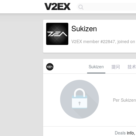
Sukizen
V2EX member #22847, joined on 
Sukizen
提问
技术
Per Sukizen'
Deals
info,