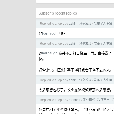
Sukizen's recent replies
Replied to a topic by
ashin
分享发现
发布了人生第
›
›
@
karnaugh
呵呵。
Replied to a topic by
ashin
分享发现
发布了人生第
›
›
@
karnaugh
我并不是打击楼主，而是直接说了
位。
通常来说，把这件事干得好或者干得下去的人，
Replied to a topic by
ashin
分享发现
发布了人生第
›
›
太多思想包袱了。发个露脸视频都那么多感想。
Replied to a topic by
manami
商业模式
程序员出书
›
›
你先在相关平台持续输出，得到业界同行的人认