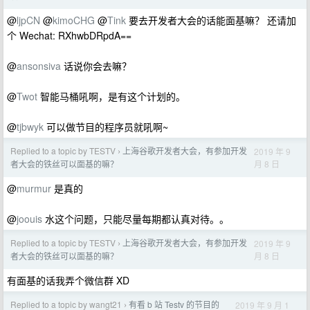
@
ljpCN
@
kimoCHG
@
Tink
要去开发者大会的话能面基嘛？ 还请加
个 Wechat: RXhwbDRpdA==
@
ansonsiva
话说你会去嘛？
@
Twot
智能马桶吼啊，是有这个计划的。
@
tjbwyk
可以做节目的程序员就吼啊~
Replied to a topic by TESTV
上海谷歌开发者大会，有参加开发
2019 年 9
›
月 8 日
者大会的铁丝可以面基的嘛？
@
murmur
是真的
@
joouis
水这个问题，只能尽量每期都认真对待。。
Replied to a topic by TESTV
上海谷歌开发者大会，有参加开发
2019 年 9
›
月 8 日
者大会的铁丝可以面基的嘛？
有面基的话我弄个微信群 XD
Replied to a topic by wangt21
有看 b 站 Testv 的节目的
2019 年 9 月 1
›