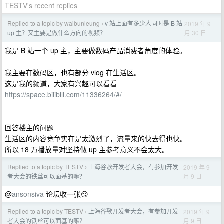
TESTV's recent replies
Replied to a topic by waibunleung
v 站上面有多少人同时是 B 站
2019 年 9
›
月 30 日
up 主？又主要是做什么方向的视频？
我是 B 站一个 up 主，主要做数码产品消费者角度的体验。
我主要在数码区，也有部分 vlog 在生活区。
这是我的频道，大家有兴趣可以看看
https://space.bilibili.com/11336264/#/
回答楼主的问题
生活区的内容竞争实在是太激烈了，流量来的快去得也快。
所以 18 万播放量对坚持做 up 主参考意义不会太大。
Replied to a topic by TESTV
上海谷歌开发者大会，有参加开发
2019 年 9
›
月 9 日
者大会的铁丝可以面基的嘛？
@
ansonsiva
论坛收一张😏
Replied to a topic by TESTV
上海谷歌开发者大会，有参加开发
2019 年 9
›
月 9 日
者大会的铁丝可以面基的嘛？