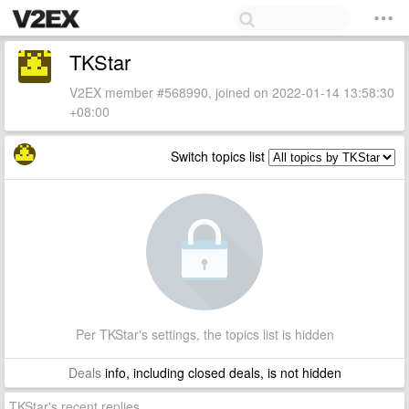
TKStar
V2EX member #568990, joined on 2022-01-14 13:58:30
+08:00
Switch topics list
Per TKStar's settings, the topics list is hidden
Deals
info, including closed deals, is not hidden
TKStar's recent replies