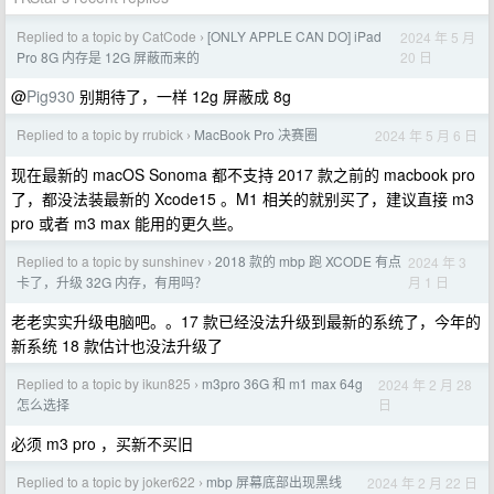
Replied to a topic by CatCode
[ONLY APPLE CAN DO] iPad
2024 年 5 月
›
20 日
Pro 8G 内存是 12G 屏蔽而来的
@
Pig930
别期待了，一样 12g 屏蔽成 8g
Replied to a topic by rrubick
MacBook Pro 决赛圈
2024 年 5 月 6 日
›
现在最新的 macOS Sonoma 都不支持 2017 款之前的 macbook pro
了，都没法装最新的 Xcode15 。M1 相关的就别买了，建议直接 m3
pro 或者 m3 max 能用的更久些。
Replied to a topic by sunshinev
2018 款的 mbp 跑 XCODE 有点
2024 年 3
›
月 1 日
卡了，升级 32G 内存，有用吗？
老老实实升级电脑吧。。17 款已经没法升级到最新的系统了，今年的
新系统 18 款估计也没法升级了
Replied to a topic by ikun825
m3pro 36G 和 m1 max 64g
2024 年 2 月 28
›
日
怎么选择
必须 m3 pro ，买新不买旧
Replied to a topic by joker622
mbp 屏幕底部出现黑线
2024 年 2 月 22 日
›