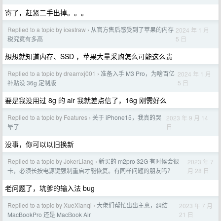
寄了，赶紧二手出掉。。。
Replied to a topic by icestraw
从官方售后感受到了苹果的内存
2024 年 1 月
›
5 日
税究竟有多高
想想就知道内存、SSD ，苹果大量采购怎么可能这么贵
Replied to a topic by dreamxj001
准备入手 M3 Pro，为啥百亿
2024 年 1 月
›
5 日
补贴没 36g 定制版
要是我没用过 8g 的 air 我就差点信了，16g 刚需好么
Replied to a topic by Features
关于 iPhone15，我真的哭
2023 年 9 月 14
›
日
晕了
没事，你可以以旧换新
Replied to a topic by JokerLiang
新买的 m2pro 32G 有时候会很
2023 年 7
›
月 28 日
卡，必须长按电源键强制重启才能恢复。有同样问题的朋友吗？
老问题了，坑爹的输入法 bug
Replied to a topic by XueXianqi
大佬们帮忙出出主意，纠结
2023 年 7 月
›
21 日
MacBookPro 还是 MacBook Air