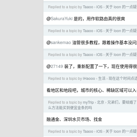
Replied to a topic by
Taaoo
iOS
关于 loon 的一点疑问
›
›
@
SakuraYuki
是的，用作软路由真的很爽
Replied to a topic by
Taaoo
iOS
关于 loon 的一点疑问
›
›
@
sankemao
油管很多教程，跟着操作基本没问
Replied to a topic by
Taaoo
iOS
关于 loon 的一点疑问
›
›
@
27149
装了，重新配置了一下，现在使用得很
Replied to a topic by
iHaooo
生活
现在这个时间点
›
›
看地区和地段吧，城市的核心、稀缺区域可以入
Replied to a topic by
myTrip
北京
兄弟们，要结婚了
›
›
么方法能买到便宜金条的吗
融通金、深圳水贝市场、找金
Replied to a topic by
Taaoo
iOS
关于 loon 的一点疑问
›
›