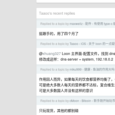
Taaoo's recent replies
Replied to a topic by
maxwellz
配件
有使用 type-
›
›
挺跟手的，用了四个月了
Replied to a topic by
Taaoo
iOS
关于 loon 的一点疑问
›
›
@
xhuang327
Loon 主界面-配置文件，找到 dns-se
修改成这样：dns-server = system, 192.18.0.2
Replied to a topic by
miku999
健康
鱼油的作用大吗
›
›
作用因人而异，如果每天的饮食都营养均衡了，一
可是绝大多数人每天的营养都不达标，复合维生
可是大多数国人并没有这样的意识
Replied to a topic by
cMoon
Bitcoin
新手刚开始玩
›
›
只玩现货，其他的都别碰