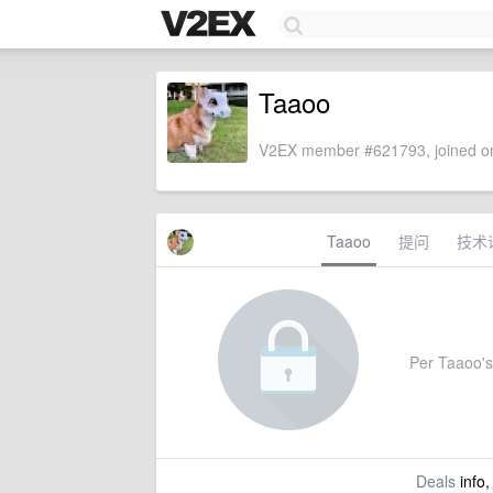
Taaoo
V2EX member #621793, joined on
Taaoo
提问
技术
Per Taaoo's 
Deals
info,