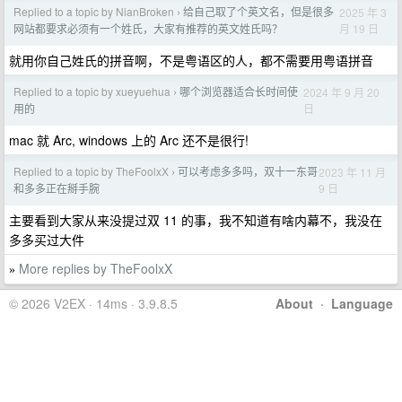
Replied to a topic by NianBroken
给自己取了个英文名，但是很多
2025 年 3
›
月 19 日
网站都要求必须有一个姓氏，大家有推荐的英文姓氏吗？
就用你自己姓氏的拼音啊，不是粤语区的人，都不需要用粤语拼音
Replied to a topic by xueyuehua
哪个浏览器适合长时间使
2024 年 9 月 20
›
日
用的
mac 就 Arc, windows 上的 Arc 还不是很行!
Replied to a topic by TheFoolxX
可以考虑多多吗，双十一东哥
2023 年 11 月
›
9 日
和多多正在掰手腕
主要看到大家从来没提过双 11 的事，我不知道有啥内幕不，我没在
多多买过大件
More replies by TheFoolxX
»
© 2026 V2EX · 14ms · 3.9.8.5
About
·
Language