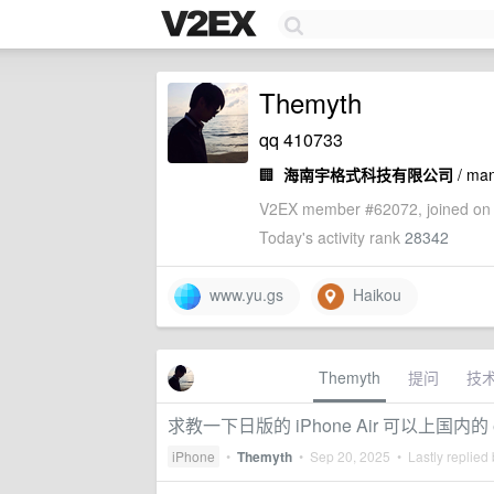
Themyth
qq 410733
🏢
海南宇格式科技有限公司
/ ma
V2EX member #62072, joined on 
Today's activity rank
28342
www.yu.gs
Haikou
Themyth
提问
技
求教一下日版的 iPhone Air 可以上国内的 e
iPhone
•
Themyth
•
Sep 20, 2025
• Lastly replied