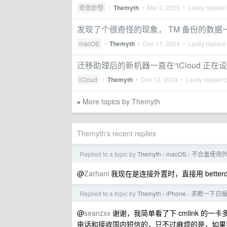
奇思妙想
•
Themyth
•
Mar 3, 2025
• Lastly replied
发现了个很奇怪的现象， TM 备份的数
macOS
•
Themyth
•
Dec 11, 2024
• Lastly replied
迁移助理后的新机器一直在“iCloud 正
iCloud
•
Themyth
•
Dec 13, 2024
• Lastly replied 
More topics by Themyth
»
Themyth's recent replies
Replied to a topic by
Themyth
macOS
不合盖使用
›
›
@
Zarhani
我现在是连接外置时，直接用 betterdi
Replied to a topic by
Themyth
iPhone
求教一下日版的 
›
›
@
seanzxx
谢谢，我简单看了下 cmlink 
电话和接收国内短信的，只不过麻烦的是，如果我