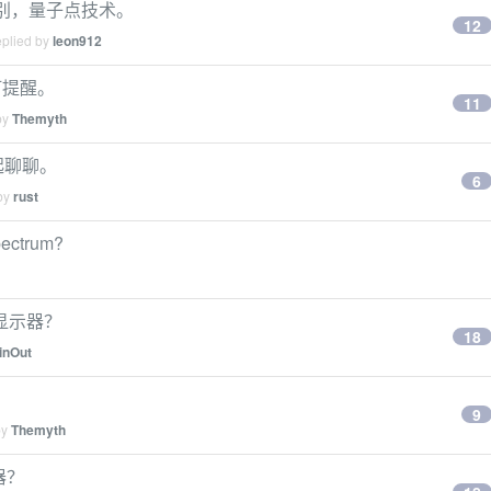
的区别，量子点技术。
12
eplied by
leon912
灯提醒。
11
by
Themyth
一起聊聊。
6
 by
rust
ctrum?
显示器？
18
linOut
9
by
Themyth
器？