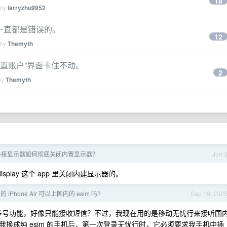
18
 by
larryzhu9952
据一直都是错误的。
12
 by
Themyth
在设置账户”界面卡住不动。
2
by
Themyth
外接显示器如何彻底关闭内置显示器？
Jun 
splay 这个 app 里关闭内建显示器的。
iPhone Air 可以上国内的 esim 吗?
Sep 19, 202
的一卡多号功能，好像只能接收短信？不过，我现在用的是移动无忧行来接听国
换成纯 esim 的手机后，第一次登录无忧行时，它必须要求我手机中插