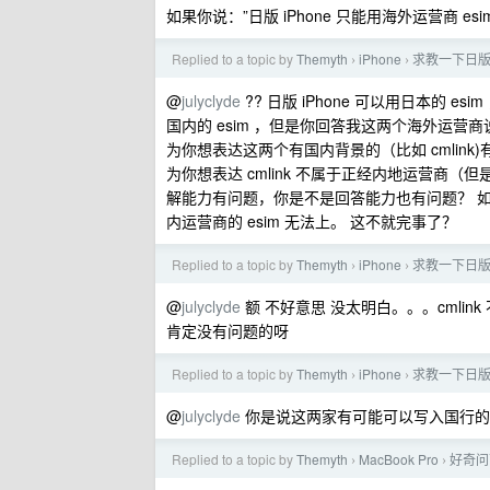
如果你说：”日版 iPhone 只能用海外运营商 
Replied to a topic by
Themyth
iPhone
求教一下日版的 
›
›
@
julyclyde
?? 日版 iPhone 可以用日本的
国内的 esim ，但是你回答我这两个海外运
为你想表达这两个有国内背景的（比如 cmlink
为你想表达 cmlink 不属于正经内地运营商
解能力有问题，你是不是回答能力也有问题？ 如果我
内运营商的 esim 无法上。 这不就完事了？
Replied to a topic by
Themyth
iPhone
求教一下日版的 
›
›
@
julyclyde
额 不好意思 没太明白。。。cmlink
肯定没有问题的呀
Replied to a topic by
Themyth
iPhone
求教一下日版的 
›
›
@
julyclyde
你是说这两家有可能可以写入国行的 a
Replied to a topic by
Themyth
MacBook Pro
好奇问
›
›