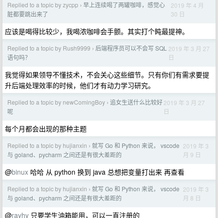
Replied to a topic by zycpp
早上连续喝了两罐咖啡，感觉心
2019 年 4 月
›
30 日
脏都要跳出来了
应该是喝得比较少，我喝浓咖啡会手颤。其实打个盹最提神。
Replied to a topic by Rush9999
后端程序员可以不会写 SQL
2019 年 3 月 27
›
日
语句吗？
我觉得如果领导不懂技术，不会关心这些细节。只有你们有需求要提
升后端处理效率的时候，他们才有动力学习研究。
Replied to a topic by newComingBoy
追女生送什么比较好
2019 年 3 月 27
›
日
呢
每个月都会出现的那种主题
Replied to a topic by hujianxin
就写 Go 和 Python 来说， vscode
2019 年 3
›
月 9 日
与 goland、pycharm 之间还是有很大差距的
@
binux
哈哈 从 python 换到 java 总想把变量打出来 再查看
Replied to a topic by hujianxin
就写 Go 和 Python 来说， vscode
2019 年 3
›
月 8 日
与 goland、pycharm 之间还是有很大差距的
@
rayhy
只要学生油箱能用，可以一直注册的