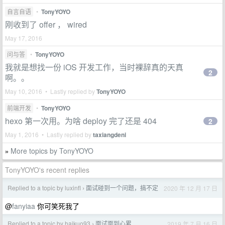
自言自语
•
TonyYOYO
刚收到了 offer ， wired
May 17, 2016
问与答
•
TonyYOYO
我就是想找一份 iOS 开发工作，当时裸辞真的天真
2
啊。。
May 10, 2016 • Lastly replied by
TonyYOYO
前端开发
•
TonyYOYO
hexo 第一次用。为啥 deploy 完了还是 404
2
May 1, 2016 • Lastly replied by
taxiangdeni
More topics by TonyYOYO
»
TonyYOYO's recent replies
Replied to a topic by luxinfl
面试碰到一个问题，搞不定
2020 年 12 月 17 日
›
@
fanyiaa
你可笑死我了
Replied to a topic by haikuo93
面试面到心累
2019 年 7 月 16 日
›