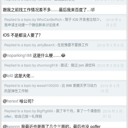
跟我之前找工作情况差不多……最后我来百度了…🤣
Replied to a topic by WhoCanBeRich
限于 iOS 开发者比较少，
2019 年 6
›
月 3 日
我申请主动建一个微信群来讨论技术
iOS 不是都没人要了？
Replied to a topic by JellyBeanX
在犹豫要不要换工作
2019 年 5 月 6 日
›
@
noparking188
这是什么梗……😂
Replied to a topic by chunrong918
面试：做过 jvm 调优吗
2019 年 5 月 6 日
›
@
lol0
这是大佬…
Replied to a topic by wesall100200
比 996 更磨灭学习动力
2019 年 4 月
›
15 日
的是弹性工作制
@
herexf
啥公司？
Replied to a topic by BigPig666
面了半个月，拿了一个满意的
2019 年 3 月
›
31 日
offer，给自己放一礼拜假
@
kyonnn
我最近也是面了几个三面的，最后也没 ooffer