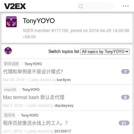
TonyYOYO
V2EX member #171150, joined on 2016-04-29 14:00:58
+08:00
Switch topics list
职场话题
•
TonyYOYO
代理和单例是不是设计模式?
7
Mar 20, 2019 • Lastly replied by
karllynn
macOS
•
TonyYOYO
Mac terimal bash 默认走代理
8
Mar 3, 2018 • Lastly replied by
daydaysay
程序员
•
TonyYOYO
程序员就像流水线上的工人。？
61
Jun 1, 2016 • Lastly replied by
20150517