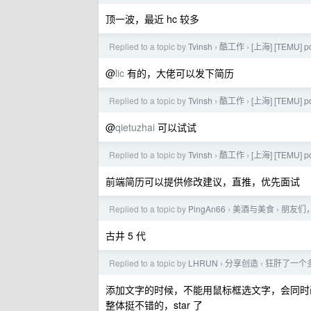
顶一波，最近 hc 较多
Replied to a topic by
Tvinsh
酷工作
[上海] [TEMU
›
›
@
lic
有的，大佬可以发下简历
Replied to a topic by
Tvinsh
酷工作
[上海] [TEMU
›
›
@
qietuzhai
可以试试
Replied to a topic by
Tvinsh
酷工作
[上海] [TEMU
›
›
前端简历可以提供修改建议，直推，优先面试
Replied to a topic by
PingAn66
美酒与美食
朋友们
›
›
古井 5 代
Replied to a topic by
LHRUN
分享创造
狂肝了一个
›
›
添加文字的时候，不能用鼠标框选文字，会同时
整体挺不错的，star 了