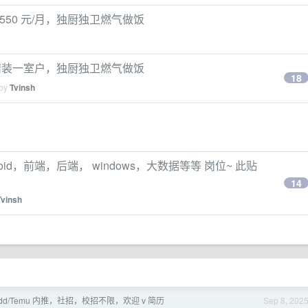
550 元/月，独厨独卫燃气做饭
，精装一室户，独厨独卫燃气做饭
18
 by
Tvinsh
droid，前端，后端， windows，大数据等等 岗位~ 此贴
14
Tvinsh
] pdd/Temu 内推，社招，校招不限，欢迎 v 简历
Sep 8, 202