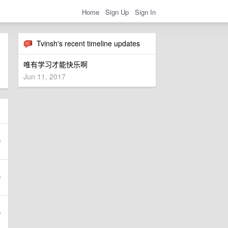
Home
Sign Up
Sign In
Tvinsh's recent timeline updates
唯有学习才能快乐啊
Jun 11, 2017