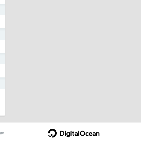
3
3
3
2
ge