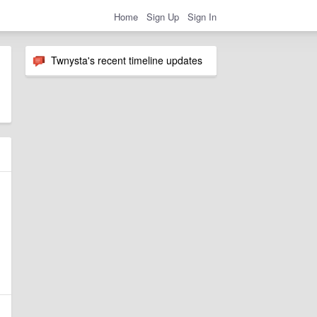
Home
Sign Up
Sign In
Twnysta's recent timeline updates