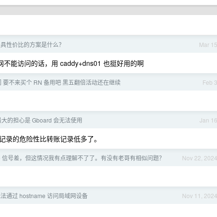
书最具性价比的方案是什么？
Mar 1
果公网不能访问的话，用 caddy+dns01 也挺好用的啊
们 要不来买个 RN 备用吧 黒五翻倍活动还在继续
Feb 
，最大的担心是 Gboard 会无法使用
Jan 1
记录的危险性比转账记录低多了。
one 信号差，但这情况我有点理解不了了。有没有老哥有相似问题？
Nov 22, 202
通过 hostname 访问局域网设备
Nov 11, 202