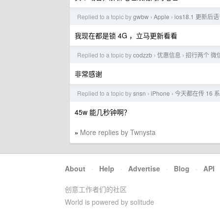
Replied to a topic by
gwbw
Apple
ios18.1 更新
›
›
我现在都是锁 4G ，立马更新看看
Replied to a topic by
codzzb
优惠信息
招行两个 微
›
›
非常感谢
Replied to a topic by
snsn
iPhone
今天都在传 16 
›
›
45w 能几秒钟啊？
More replies by Twnysta
»
About
·
Help
·
Advertise
·
Blog
·
API
创意工作者们的社区
World is powered by solitude