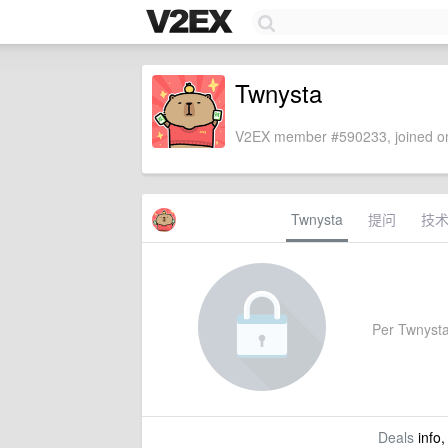
Twnysta
V2EX member #590233, joined on
Twnysta
提问
技
Per Twnysta'
Deals
info,