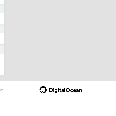
4
4
4
ge