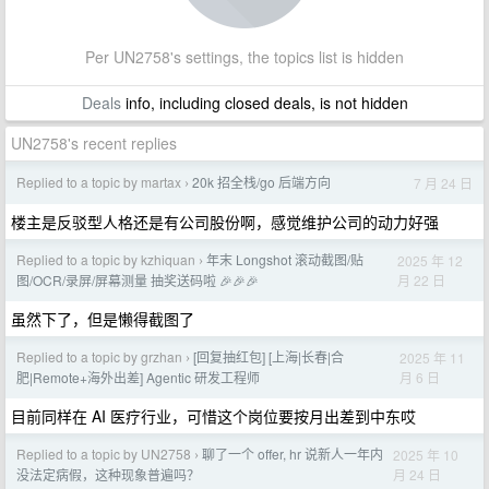
Per UN2758's settings, the topics list is hidden
Deals
info, including closed deals, is not hidden
UN2758's recent replies
Replied to a topic by martax
20k 招全栈/go 后端方向
7 月 24 日
›
楼主是反驳型人格还是有公司股份啊，感觉维护公司的动力好强
Replied to a topic by kzhiquan
年末 Longshot 滚动截图/贴
2025 年 12
›
月 22 日
图/OCR/录屏/屏幕测量 抽奖送码啦 🎉🎉🎉
虽然下了，但是懒得截图了
Replied to a topic by grzhan
[回复抽红包] [上海|长春|合
2025 年 11
›
月 6 日
肥|Remote+海外出差] Agentic 研发工程师
目前同样在 AI 医疗行业，可惜这个岗位要按月出差到中东哎
Replied to a topic by UN2758
聊了一个 offer, hr 说新人一年内
2025 年 10
›
月 24 日
没法定病假，这种现象普遍吗？