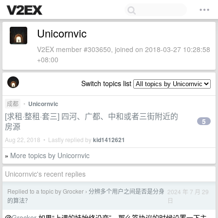
Unicornvic
V2EX member #303650, joined on 2018-03-27 10:28:58
+08:00
Switch topics list
成都
•
Unicornvic
[求租·整租·套三] 四河、广都、中和或者三街附近的
5
房源
Aug 22, 2018 • Lastly replied by
kid1412621
More topics by Unicornvic
»
Unicornvic's recent replies
Replied to a topic by Grocker
分辨多个用户之间是否是分身
2024 年 7 月 29
›
日
的算法？
@
Grocker
如果“上课的娃始终没变”，那么签协议的时候设置一下主