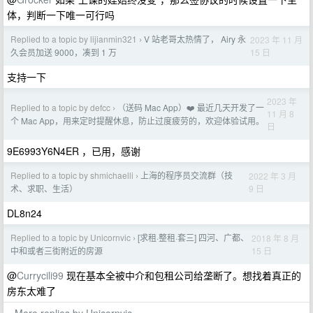
体，判断一下唯一可行吗
Replied to a topic by lijianmin321
V 站老哥太热情了， Airy 永
2023 年 11 月
›
15 日
久会员加送 9000，凑到 1 万
支持一下
2023 年
Replied to a topic by defcc
（送码 Mac App）❤️ 最近几天开发了一
›
11 月 8
个 Mac App，用来定时提醒休息，防止过度疲劳的，欢迎体验试用。
日
9E6993Y6N4ER ，已用，感谢
Replied to a topic by shmichaelli
上海的程序员交流群（技
2022 年 3 月
›
9 日
术、求职、生活）
DL8n24
Replied to a topic by Unicornvic
[求租·整租·套三] 四河、广都、
2018 年 8 月
›
15 日
中和或者三街附近的房源
@
Currycili99
现在基本全被中介和包租公司给垄断了。想找着真正的
房东太难了