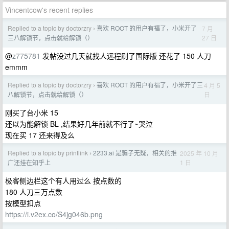
Vincentcow's recent replies
Replied to a topic by doctorzry
喜欢 ROOT 的用户有福了，小米开了
7 月
›
27 日
三八解锁节，点击就给解锁（）
@
z775781
发帖没过几天就找人远程刷了国际版 还花了 150 人刀
emmm
Replied to a topic by doctorzry
喜欢 ROOT 的用户有福了，小米开了三
4 月 5
›
日
八解锁节，点击就给解锁（）
刚买了台小米 15
还以为能解锁 BL ,结果好几年前就不行了~哭泣
现在买 17 还来得及么
Replied to a topic by printlink
2233.ai 是骗子无疑，相关的推
2025 年 10 月
›
1 日
广还挂在知乎上
极客侧边栏这个有人用过么 按点数的
180 人刀三万点数
按模型扣点
https://i.v2ex.co/S4jg046b.png