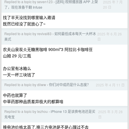
Replied to a topic by seven123
[送码] 视频播放器 APP 上架
2025 年 7 月
›
20 日
了，现在准备干翻 Infuse
找了半天没找到哪里输入邀请
既然已经没了就放心了~
Replied to a topic by revival83
如何最低成本每天一大杯冰
2025 年 6 月 26
›
日
美式
农夫山泉炭仌无糖黑咖啡 900ml*3 阿拉比卡咖啡豆
山姆 29 元/三瓶
办公室有冰箱么
一天一杯三块钱了
Replied to a topic by diiww
你们对中成药是什么态度？
2025 年 4 月 11 日
›
中药也就算了
中草药那种品质差异极大的都算啥
Replied to a topic by lezhou
iPhone 13 是该换电池还是买
2025 年 3 月 28
›
日
充电宝
换电池价格太高了,换三方电池是不是心理过不去