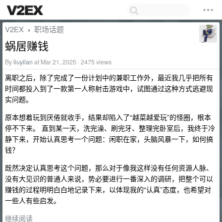
V2EX
职场话题
›
蜗居赚钱
By
liuyilan
at Mar 21, 2025 · 2475 views
离职之后，除了完成了一份计划中的兼职工作外，最近我几乎把所有
时间都投入到了一款第一人称射击游戏中，试图通过这种方式逃避现
实问题。
原本想着玩到厌倦就收手，结果却陷入了“越菜越爱玩”的怪圈，根本
停不下来。 直到某一天，洗完澡、刷完牙、整理完卧室后，我终于冷
静下来，开始认真思考一个问题：闲职在家，头脑风暴一下，如何搞
钱？
既然决定认真思考这个问题，那么对于像我这样没有任何资源人脉、
没有大见识的普通人来说，势必要进行一番深入的调研，把整个可以
赚钱的过程明明白白地记录下来，以体现我的“认真”态度，也希望对
一些人有些启发。
继续阅读