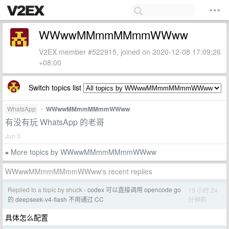
WWwwMMmmMMmmWWww
V2EX member #522915, joined on 2020-12-08 17:09:26
+08:00
Switch topics list
WhatsApp
•
WWwwMMmmMMmmWWww
有没有玩 WhatsApp 的老哥
Jun 3
More topics by WWwwMMmmMMmmWWww
»
WWwwMMmmMMmmWWww's recent replies
Replied to a topic by shuck
codex 可以直接调用 opencode go
19 小时 24
›
分钟前
的 deepseek-v4-flash 不用通过 CC
具体怎么配置