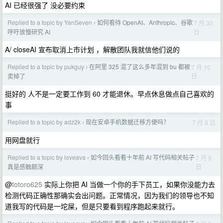
AI 已经很强了 没必要约束
Replied to a topic by YanSeven
如何看待 OpenAI、Anthropic、谷歌
7 月 30
›
日
呼吁放慢研究 AI
A/ closeAI 宣布取消上市计划 ，解散团队我就信他们说的
Replied to a topic by pukguy
在阿里 325 混了这么多年混到 bu 都被
7 月 10
›
日
卖掉了
挺好的 人不是一定要工作到 60 才能退休。早点休息做点自己喜欢的
事
Replied to a topic by adz2k
现在安卓手机数据迁移方便吗？
7 月 9 日
›
用网盘就行
Replied to a topic by loveava
如今回头看看十年前 AI 写代码相关帖子
7 月 9
›
日
真是感触颇深
@
totoro625
实际上你把 AI 当做一个你的手下员工，如果你没能力去
检测代码正确性那确实会出问题。正常情况，因为我们的领导也不知
道我写的代码是一坨屎，但是只要看到程序跑起来就行。