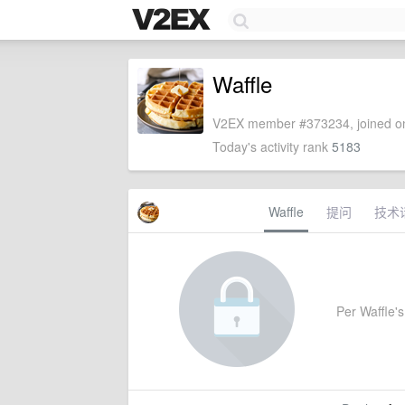
Waffle
V2EX member #373234, joined on
Today's activity rank
5183
Waffle
提问
技术
Per Waffle's 