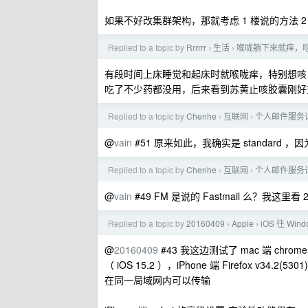
如果不好改集群架构，那就考虑 1 楼说的方法 2
Replied to a topic by
Rrrrrr
生活
喉咙躺下来就痒，
›
›
有段时间上床睡觉和起床时就喉咙痒，特别想咳
吃了不少药都没用，后来看到苏黄止咳胶囊刚好对
Replied to a topic by
Chenhe
互联网
个人邮件服务讨论 f
›
›
@
vain
#51 原来如此，我确实是 standard 
Replied to a topic by
Chenhe
互联网
个人邮件服务讨论 f
›
›
@
vain
#49 FM 是说的 Fastmail 么？我这
Replied to a topic by
20160409
Apple
iOS 往 Wi
›
›
@
20160409
#43 我这边测试了 mac 端 chrome Versi
（ iOS 15.2 ），iPhone 端 Firefox v34.2(5301)
在同一局域网内可以传输