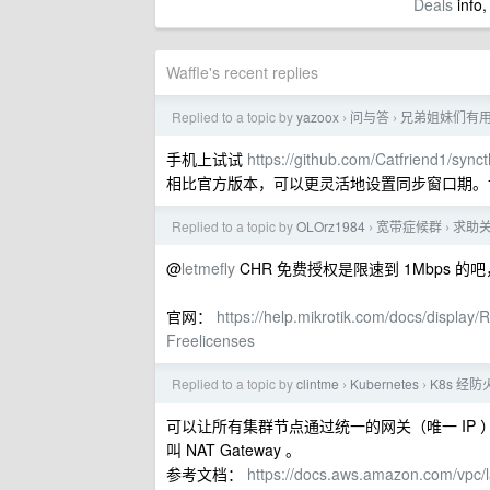
Deals
info,
Waffle's recent replies
Replied to a topic by
yazoox
问与答
兄弟姐妹们有用过
›
›
手机上试试
https://github.com/Catfriend1/sync
相比官方版本，可以更灵活地设置同步窗口期。
Replied to a topic by
OLOrz1984
宽带症候群
求助关于
›
›
@
letmefly
CHR 免费授权是限速到 1Mbps 
官网：
https://help.mikrotik.com/docs/disp
Freelicenses
Replied to a topic by
clintme
Kubernetes
K8s 经
›
›
可以让所有集群节点通过统一的网关（唯一 IP ）访
叫 NAT Gateway 。
参考文档：
https://docs.aws.amazon.com/vpc/l