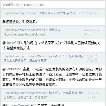
WindWarrior's recent replies
Replied to a topic by vverr
大家有从内心喜欢的 up 主吗
2025 年 12 月 4 日
›
我还是想说，影视飓风。
Replied to a topic by WindWarrior
申请收录
2024 年 6 月
›
26 日
https://blog.avezah.com/atom.xml
@
UncleCAT4
是的呀 在 v 站收录不失为一种推动自己持续更新的方
法 希望大家能关注
Replied to a topic by WindWarrior
请问各位：什么是开源社区？
2024 年 4
›
月 13 日
怎么加入开源社区？怎么去做开源？
@
Johnathan
感谢，不过我不是因为机构的老师有开源的想法。大部
分的原因是在推特上面关注了一些开发者，让我觉得一起去维护开源
软件、各自贡献自己的力量，逃避公司的屎山业务代码转而去写一些
真正有意义的代码等这些都很有意思。
Replied to a topic by WindWarrior
请问各位：什么是开源社区？
2024 年 4
›
月 8 日
怎么加入开源社区？怎么去做开源？
@
SiLenceControL
#29 了解了，十分感谢