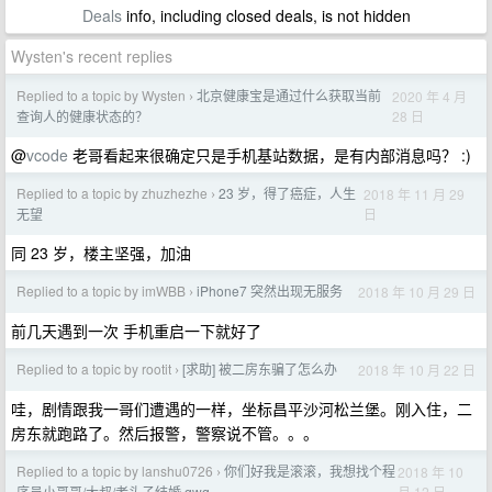
Deals
info, including closed deals, is not hidden
Wysten's recent replies
Replied to a topic by Wysten
北京健康宝是通过什么获取当前
2020 年 4 月
›
28 日
查询人的健康状态的？
@
vcode
老哥看起来很确定只是手机基站数据，是有内部消息吗？ :)
Replied to a topic by zhuzhezhe
23 岁，得了癌症，人生
2018 年 11 月 29
›
日
无望
同 23 岁，楼主坚强，加油
Replied to a topic by imWBB
iPhone7 突然出现无服务
2018 年 10 月 29 日
›
前几天遇到一次 手机重启一下就好了
Replied to a topic by rootit
[求助] 被二房东骗了怎么办
2018 年 10 月 22 日
›
哇，剧情跟我一哥们遭遇的一样，坐标昌平沙河松兰堡。刚入住，二
房东就跑路了。然后报警，警察说不管。。。
Replied to a topic by lanshu0726
你们好我是滚滚，我想找个程
2018 年 10
›
月 12 日
序员小哥哥/大叔/老头子结婚 qwq