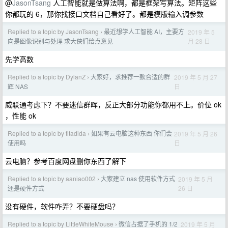
@
JasonTsang
人工智能就是做算法啊，都是框架写算法。矩阵这些
你都玩的 6，那你找接口文档自己看好了。都是模版输入调参数
Replied to a topic by JasonTsang
最近想学人工智能 AI，主要方
2019 年 5
›
月 28 日
向是图像识别与处理 求大侠们给点意见
先学高数
Replied to a topic by DylanZ
大家好，求推荐一款合适的群
2019 年 5 月 27
›
日
辉 NAS
威联通考虑下？不要迷信群晖，反正大部分功能你都用不上。价位 ok
，性能 ok
Replied to a topic by titadida
如果有云电脑这种东西 你们会
2019 年 5 月 26
›
日
使用吗
云电脑？参考百度网盘删你东西了解下
Replied to a topic by aaniao002
大家建立 nas 使用软件方式
2019 年 5 月
›
26 日
还是硬件方式
没有硬件，软件咋弄？不要硬盘吗？
Replied to a topic by LittleWhiteMouse
微信占据了手机的 1/2
2019 年 5 月
›