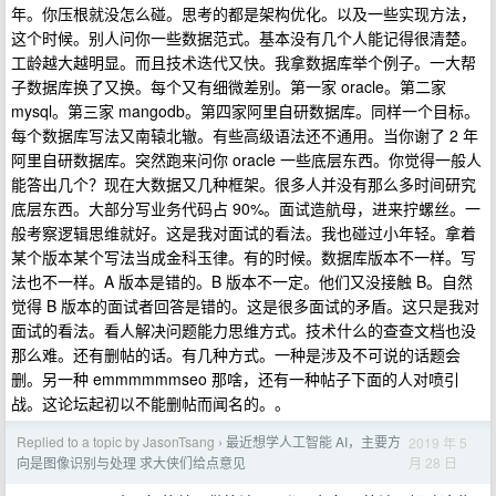
年。你压根就没怎么碰。思考的都是架构优化。以及一些实现方法，
这个时候。别人问你一些数据范式。基本没有几个人能记得很清楚。
工龄越大越明显。而且技术迭代又快。我拿数据库举个例子。一大帮
子数据库换了又换。每个又有细微差别。第一家 oracle。第二家
mysql。第三家 mangodb。第四家阿里自研数据库。同样一个目标。
每个数据库写法又南辕北辙。有些高级语法还不通用。当你谢了 2 年
阿里自研数据库。突然跑来问你 oracle 一些底层东西。你觉得一般人
能答出几个？现在大数据又几种框架。很多人并没有那么多时间研究
底层东西。大部分写业务代码占 90%。面试造航母，进来拧螺丝。一
般考察逻辑思维就好。这是我对面试的看法。我也碰过小年轻。拿着
某个版本某个写法当成金科玉律。有的时候。数据库版本不一样。写
法也不一样。A 版本是错的。B 版本不一定。他们又没接触 B。自然
觉得 B 版本的面试者回答是错的。这是很多面试的矛盾。这只是我对
面试的看法。看人解决问题能力思维方式。技术什么的查查文档也没
那么难。还有删帖的话。有几种方式。一种是涉及不可说的话题会
删。另一种 emmmmmmseo 那啥，还有一种帖子下面的人对喷引
战。这论坛起初以不能删帖而闻名的。。
Replied to a topic by JasonTsang
最近想学人工智能 AI，主要方
2019 年 5
›
月 28 日
向是图像识别与处理 求大侠们给点意见