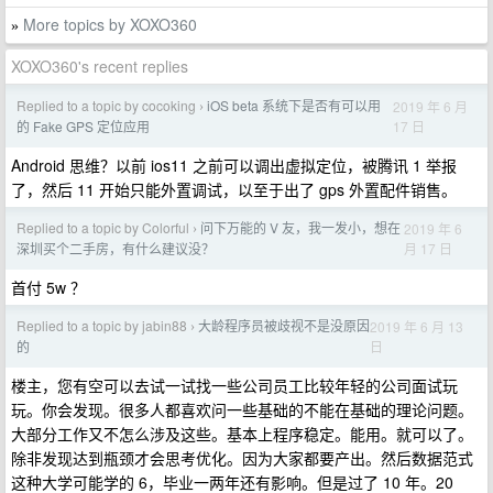
More topics by XOXO360
»
XOXO360's recent replies
Replied to a topic by cocoking
iOS beta 系统下是否有可以用
2019 年 6 月
›
17 日
的 Fake GPS 定位应用
Android 思维？以前 ios11 之前可以调出虚拟定位，被腾讯 1 举报
了，然后 11 开始只能外置调试，以至于出了 gps 外置配件销售。
Replied to a topic by Colorful
问下万能的 V 友，我一发小，想在
2019 年 6
›
月 17 日
深圳买个二手房，有什么建议没？
首付 5w ？
Replied to a topic by jabin88
大龄程序员被歧视不是没原因
2019 年 6 月 13
›
日
的
楼主，您有空可以去试一试找一些公司员工比较年轻的公司面试玩
玩。你会发现。很多人都喜欢问一些基础的不能在基础的理论问题。
大部分工作又不怎么涉及这些。基本上程序稳定。能用。就可以了。
除非发现达到瓶颈才会思考优化。因为大家都要产出。然后数据范式
这种大学可能学的 6，毕业一两年还有影响。但是过了 10 年。20