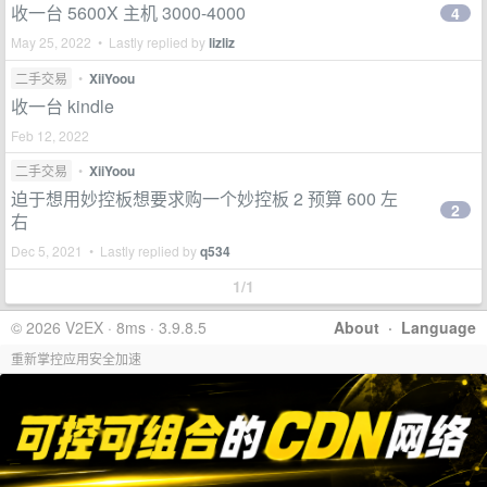
收一台 5600X 主机 3000-4000
4
May 25, 2022 • Lastly replied by
lizliz
二手交易
•
XiiYoou
收一台 kindle
Feb 12, 2022
二手交易
•
XiiYoou
迫于想用妙控板想要求购一个妙控板 2 预算 600 左
2
右
Dec 5, 2021 • Lastly replied by
q534
1/1
© 2026 V2EX · 8ms · 3.9.8.5
About
·
Language
重新掌控应用安全加速