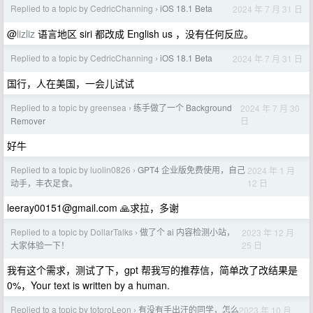
Replied to a topic by CedricChanning
iOS 18.1 Beta
2024 年 7 月 31 日
›
@
lizliz
语言地区 siri 都改成 English us ，没有任何反应。
Replied to a topic by CedricChanning
iOS 18.1 Beta
2024 年 7 月 31 日
›
国行，人在美国，一会儿试试
Replied to a topic by greensea
练手做了一个 Background
2024 年 7 月 30
›
日
Remover
好牛
Replied to a topic by luolin0826
GPT4 企业版免费使用，自己
2024 年 1 月
›
12 日
动手，丰衣足食。
leeray00151@gmail.com
🙏求拉，多谢
Replied to a topic by DollarTalks
做了个 ai 内容检测小站，
2023 年 12 月
›
25 日
大家体验一下！
我有这个需求，测试了下，gpt 帮我写的推荐信，简单改了改结果是
0%，Your text is written by a human.
Replied to a topic by totoroLeon
有没有手出汗的同学，怎么
2023 年 10 月
›