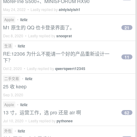
MoreFine S500+、MINISFORUM HX90
May 24, 2022 • Lastly replied by
ainiyisiyish1
Apple
•
lizliz
M1 原生的 QQ 也卡登录界面了。
21
Dec 8, 2020 • Lastly replied by
snooprat
生活
•
lizliz
RE:12306 为什么不能请一个好的产品重新设计一
11
下？
Oct 2, 2020 • Lastly replied by
qwertqwert12345
二手交易
•
lizliz
25 收 keep
Sep 3, 2020
Apple
•
lizliz
13 寸，运营工作，选 pro 还是 air 啊
62
Jul 10, 2020 • Lastly replied by
pythonee
外包
•
lizliz