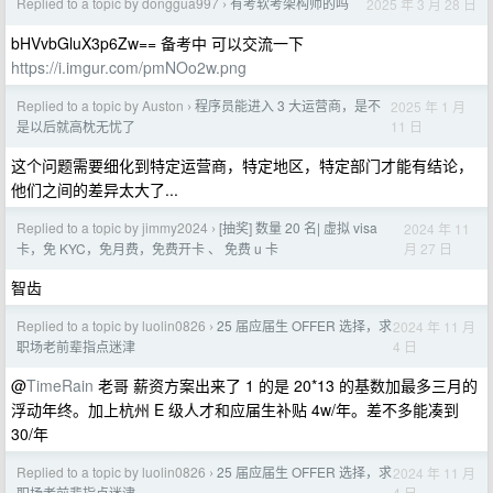
Replied to a topic by donggua997
有考软考架构师的吗
2025 年 3 月 28 日
›
bHVvbGluX3p6Zw== 备考中 可以交流一下
https://i.imgur.com/pmNOo2w.png
Replied to a topic by Auston
程序员能进入 3 大运营商，是不
2025 年 1 月
›
11 日
是以后就高枕无忧了
这个问题需要细化到特定运营商，特定地区，特定部门才能有结论，
他们之间的差异太大了...
Replied to a topic by jimmy2024
[抽奖] 数量 20 名| 虚拟 visa
2024 年 11
›
月 27 日
卡，免 KYC，免月费，免费开卡 、 免费 u 卡
智齿
Replied to a topic by luolin0826
25 届应届生 OFFER 选择，求
2024 年 11 月
›
4 日
职场老前辈指点迷津
@
TimeRain
老哥 薪资方案出来了 1 的是 20*13 的基数加最多三月的
浮动年终。加上杭州 E 级人才和应届生补贴 4w/年。差不多能凑到
30/年
Replied to a topic by luolin0826
25 届应届生 OFFER 选择，求
2024 年 11 月
›
4 日
职场老前辈指点迷津