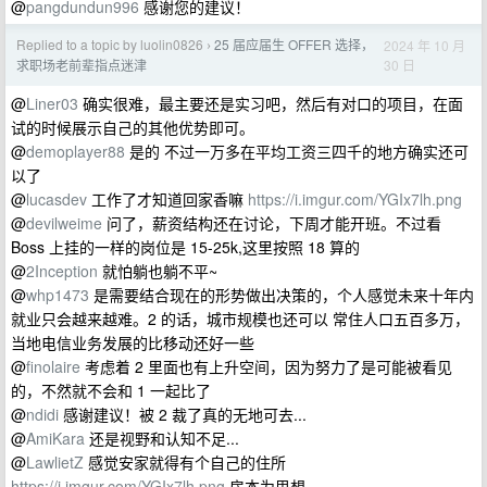
@
pangdundun996
感谢您的建议！
Replied to a topic by luolin0826
25 届应届生 OFFER 选择，
2024 年 10 月
›
30 日
求职场老前辈指点迷津
@
Liner03
确实很难，最主要还是实习吧，然后有对口的项目，在面
试的时候展示自己的其他优势即可。
@
demoplayer88
是的 不过一万多在平均工资三四千的地方确实还可
以了
@
lucasdev
工作了才知道回家香嘛
https://i.imgur.com/YGIx7lh.png
@
devilweime
问了，薪资结构还在讨论，下周才能开班。不过看
Boss 上挂的一样的岗位是 15-25k,这里按照 18 算的
@
2Inception
就怕躺也躺不平~
@
whp1473
是需要结合现在的形势做出决策的，个人感觉未来十年内
就业只会越来越难。2 的话，城市规模也还可以 常住人口五百多万，
当地电信业务发展的比移动还好一些
@
finolaire
考虑着 2 里面也有上升空间，因为努力了是可能被看见
的，不然就不会和 1 一起比了
@
ndidi
感谢建议！被 2 裁了真的无地可去...
@
AmiKara
还是视野和认知不足...
@
LawlietZ
感觉安家就得有个自己的住所
https://i.imgur.com/YGIx7lh.png
房本为思想