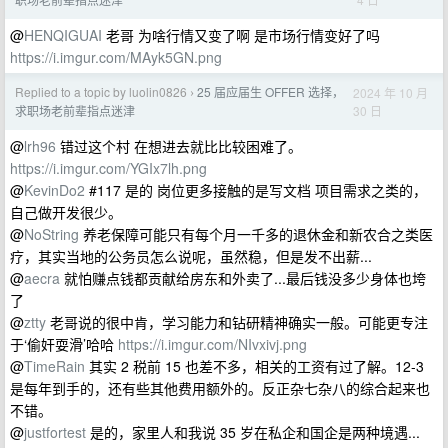
@
HENQIGUAI
老哥 为啥行情又变了啊 是市场行情变好了吗
https://i.imgur.com/MAyk5GN.png
Replied to a topic by luolin0826
25 届应届生 OFFER 选择，
2024 年 10 月
›
30 日
求职场老前辈指点迷津
@
lrh96
错过这个村 在想进去就比比较困难了。
https://i.imgur.com/YGIx7lh.png
@
KevinDo2
#117 是的 岗位更多接触的是写文档 项目需求之类的，
自己做开发很少。
@
NoString
养老保障可能只有每个月一千多的退休金和新农合之类医
疗，其实当地的公务员怎么说呢，虽然稳，但是发不出薪...
@
aecra
就怕赚点钱都贡献给房东和外卖了...最后钱没多少身体也垮
了
@
ztty
老哥说的很中肯，学习能力和钻研精神确实一般。可能更专注
于‘偷奸耍滑’哈哈
https://i.imgur.com/NIvxivj.png
@
TimeRain
其实 2 税前 15 也差不多，相关的工资有过了解。12-3
是每年到手的，还有些其他费用额外的。反正杂七杂八的综合起来也
不错。
@
justfortest
是的，家里人和我说 35 岁在私企和国企是两种境遇...