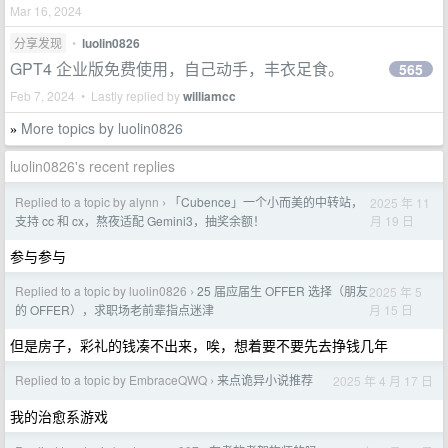
Mar 16, 2024
分享发现
•
luolin0826
GPT4 企业版免费使用，自己动手，丰衣足食。
565
Feb 7, 2024 • Lastly replied by
williamcc
More topics by luolin0826
»
luolin0826's recent replies
Replied to a topic by alynn
「Cubence」一个小而美的中转站，
2025 年 11
›
月 19 日
支持 cc 和 cx，熬夜适配 Gemini3，抽奖余额！
参与参与
Replied to a topic by luolin0826
25 届应届生 OFFER 选择（朋友
2025 年 5
›
月 15 日
的 OFFER），求职场老前辈指点迷津
但是房子，彩礼的钱凑不出来，唉，想着要不要先去挣钱几年
Replied to a topic by EmbraceQWQ
来点诡异小说推荐
2025 年 4 月 17 日
›
我的治愈系游戏