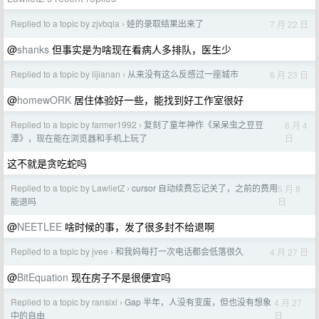
Replied to a topic by zjvbqla
娃的录取结果出来了
7 月 22 日
›
@
shanks
但事实是为啥现在看病人多排队，医生少
Replied to a topic by lijianan
从来没有这么反感过一座城市
6 月 23 日
›
@
homewORK
居住体验好一些，能找到好工作室很好
Replied to a topic by farmer1992
复刻了童年神作《呆呆虫之豆豆
6 月 4
›
日
潭》，现在能在浏览器和手机上玩了
这不就是贪吃蛇吗
Replied to a topic by LawlietZ
cursor 自动续费忘记关了，之前的费用
5 月 8
›
日
能退吗
@
NEETLEE
啥时候的事，发了很多封不给退啊
Replied to a topic by jvee
和我妈每打一次电话都会低落很久
4 月 27 日
›
@
BitEquation
现在房子不是很便宜吗
Replied to a topic by ransixi
Gap 半年，人没有变废，但也没有想象
4 月 27
›
日
中的自由