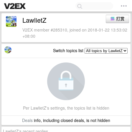
LawlietZ
打赏
V2EX member #285310, joined on 2018-01-22 13:53:02
+08:00
Switch topics list
Per LawlietZ's settings, the topics list is hidden
Deals
info, including closed deals, is not hidden
LawlietZ's recent replies