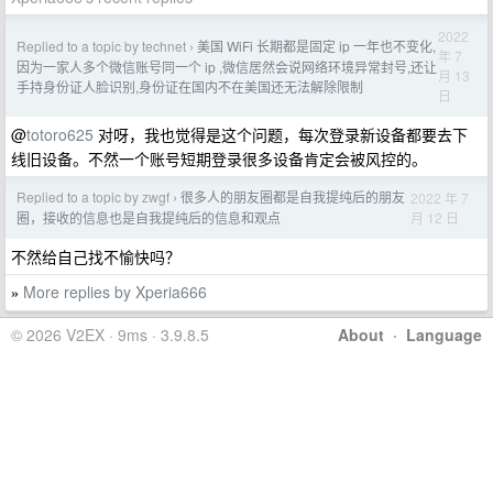
2022
Replied to a topic by technet
美国 WiFi 长期都是固定 ip 一年也不变化,
›
年 7
因为一家人多个微信账号同一个 ip ,微信居然会说网络环境异常封号,还让
月 13
手持身份证人脸识别,身份证在国内不在美国还无法解除限制
日
@
totoro625
对呀，我也觉得是这个问题，每次登录新设备都要去下
线旧设备。不然一个账号短期登录很多设备肯定会被风控的。
Replied to a topic by zwgf
很多人的朋友圈都是自我提纯后的朋友
2022 年 7
›
月 12 日
圈，接收的信息也是自我提纯后的信息和观点
不然给自己找不愉快吗？
More replies by Xperia666
»
© 2026 V2EX · 9ms · 3.9.8.5
About
·
Language