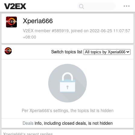
Xperia666
V2EX member #585919, joined on 2022-06-25 11:07:57
+08:00
Switch topics list
Per Xperia666's settings, the topics list is hidden
Deals
info, including closed deals, is not hidden
Xperia666's recent replies