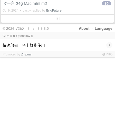
收一台 24g Mac mini m2
10
Oct 9, 2024 • Lastly replied by
EricFuture
1/1
© 2026 V2EX · 8ms · 3.9.8.5
About
·
Language
GLM-5 ✖️ Openclaw🦞
›
快速部署，马上就能使用！
Promoted by
Zhipuai
PRO