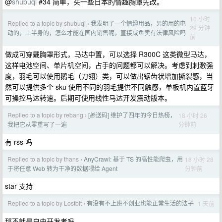
@
shubuqi
#34 简单，买一些日本的情趣胸罩先改。
10 小时
Replied to a topic by shubuqi
我发明了一个情趣用品，男的用的电
›
29 分钟
动的，上半身的，怎么才能在国内销售呢，直接咸鱼卖有法律风险吗
前
做成可穿戴胸罩形式，马达中置，可以选择 R300C 这类微型马达，
这样电池空间、单片机空间，占手的问题都可以解决。考虑到刺激强
度，羽毛可以使用鹅毛‌（刀翎）类，可以做出锯齿状增加撕裂感，当
然可以提供多个 sku 使用不同的羽毛提供不同触感，单板机内置蓝牙
可操控马达转速。后期可使用线性马达开发震动版本。
Replied to a topic by rebang
[🎁送码] 维护了四年的今日热榜，
18 小时 26
›
分钟前
我把它从零重写了一遍
有 rss 吗
Replied to a topic by thans
AnyCrawl: 基于 TS 的高性能爬虫，用
18 小时 28
›
分钟前
于将任意 Web 转为干净的数据喂给 Agent
star 支持
Replied to a topic by Lostbit
有没有不上班不创业也能正常生活的法子
1 天前
›
那不就是自由开发者吗