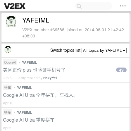
YAFEIML
V2EX member #69588, joined on 2014-08-01 21:42:42
+08:00
Switch topics list
OpenAI
•
YAFEIML
美区正价 plus 也验证手机号了
49
Jun 6 • Lastly replied by
rickyYel
拼车
•
YAFEIML
Google AI Ultra 全年拼车，车找人。
Apr 10
拼车
•
YAFEIML
Google AI Ultra 重度拼车
Apr 6