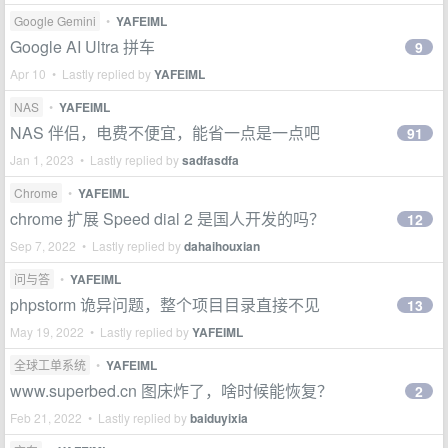
Google Gemini
•
YAFEIML
Google AI Ultra 拼车
9
Apr 10 • Lastly replied by
YAFEIML
NAS
•
YAFEIML
NAS 伴侣，电费不便宜，能省一点是一点吧
91
Jan 1, 2023 • Lastly replied by
sadfasdfa
Chrome
•
YAFEIML
chrome 扩展 Speed dial 2 是国人开发的吗？
12
Sep 7, 2022 • Lastly replied by
dahaihouxian
问与答
•
YAFEIML
phpstorm 诡异问题，整个项目目录直接不见
13
May 19, 2022 • Lastly replied by
YAFEIML
全球工单系统
•
YAFEIML
www.superbed.cn 图床炸了，啥时候能恢复？
2
Feb 21, 2022 • Lastly replied by
baiduyixia