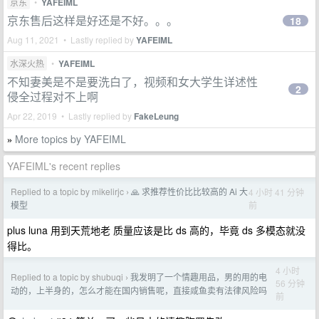
京东
•
YAFEIML
京东售后这样是好还是不好。。。
18
Aug 11, 2021 • Lastly replied by
YAFEIML
水深火热
•
YAFEIML
不知妻美是不是要洗白了，视频和女大学生详述性
2
侵全过程对不上啊
Apr 22, 2019 • Lastly replied by
FakeLeung
More topics by YAFEIML
»
YAFEIML's recent replies
Replied to a topic by mikelirjc
🙏 求推荐性价比比较高的 Ai 大
4 小时 41 分钟
›
前
模型
plus luna 用到天荒地老 质量应该是比 ds 高的，毕竟 ds 多模态就没
得比。
4 小时
Replied to a topic by shubuqi
我发明了一个情趣用品，男的用的电
›
56 分钟
动的，上半身的，怎么才能在国内销售呢，直接咸鱼卖有法律风险吗
前