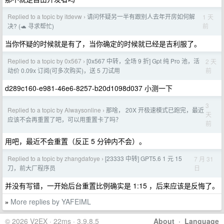
Replied to a topic by itdevw
请问怀疑另一半有跟别人去年开房如何解
1 天
›
前
决? (🐢 寻求帮忙)
当你怀疑的时候就是有了，当你确定的时候就已经是吉利服了。
Replied to a topic by 0x567
[0x567 中转，全场 9 折] Gpt 纯 Pro 池，活
2 天
›
前
动价 0.09x 订阅(可多次购买)，送 5 刀试用
d289c160-e981-46e6-8257-b20d1098d037 小测一下
3
Replied to a topic by Alwaysonline
那啥， 20X 开极速模式已跑完，最近
›
天
应该不会再重置了吧，可以用重置卡了吗？
前
用吧，最近不会重置（反正 5 分钟内不会）。
Replied to a topic by zhangdafoye
[23333 中转] GPT5.6 1 元 15
7 月 31
›
日
刀，前大厂程序员
并没有写错，一开始后台重置比例确实是 1:15 ，后来应该是反悔了。
More replies by YAFEIML
»
© 2026 V2EX · 22ms · 3.9.8.5
About
·
Language