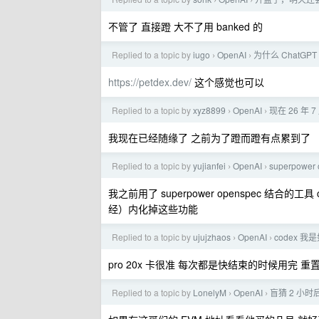
›
›
不管了 直接蹬 大不了用 banked 的
Replied to a topic by
iugo
OpenAI
为什么 ChatGP
›
›
https://petdex.dev/
这个感觉也可以
Replied to a topic by
xyz8899
OpenAI
现在 26 年 
›
›
我现在已经随缘了 之前为了蹬而蹬有点累到了
Replied to a topic by
yujianfei
OpenAI
superpower 
›
›
我之前用了 superpower openspec 结合
经）内化掉这些功能
Replied to a topic by
ujujzhaos
OpenAI
codex 
›
›
pro 20x 卡很准 每次都是快结束的时候用完 
Replied to a topic by
LonelyM
OpenAI
盲猜 2 小时后
›
›