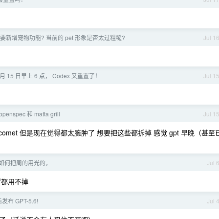
T 要新增宠物功能? 当前的 pet 形象是否太过粗糙?
Jul 1
7 月 15 日早上 6 点， Codex 又重置了！
Jul 1
openspec 和 matta grill
Jul 1
的工具 comet 但是现在觉得都太臃肿了 想要把这些都拆掉 感觉 gpt 早晚（甚至
我是如何把周的用光的，
Jul 
重置都用不掉
发布 GPT-5.6!
Jul 