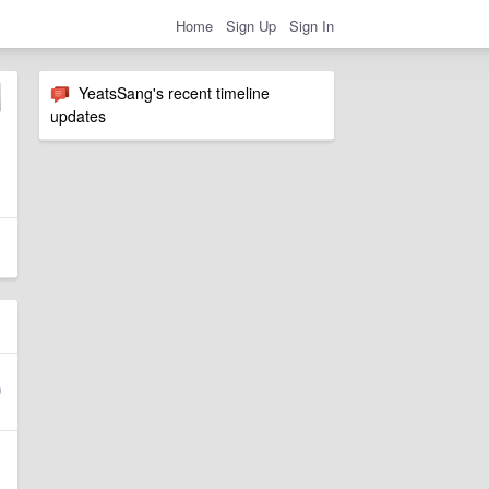
Home
Sign Up
Sign In
YeatsSang's recent timeline
updates