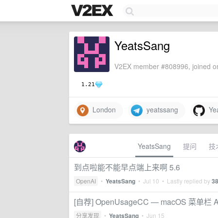
YeatsSang
V2EX member #808996, joined on
1.21
London
yeatssang
Yea
YeatsSang
提问
技
到点啦能不能早点端上来啊 5.6
OpenAI
•
YeatsSang
•
Jul 10
• Lastly replied by
3
[自荐] OpenUsageCC — macOS 菜单
分享发现
•
YeatsSang
•
Jun 15