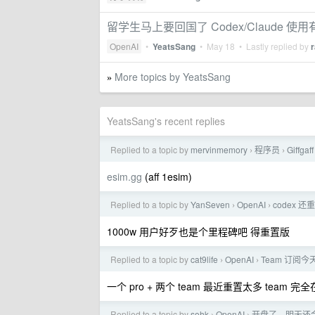
留学生马上要回国了 Codex/Claude 
OpenAI
•
YeatsSang
•
May 18
• Lastly replied by
r
More topics by YeatsSang
»
YeatsSang's recent replies
Replied to a topic by
mervinmemory
程序员
Giff
›
›
esim.gg
(aff 1esim)
Replied to a topic by
YanSeven
OpenAI
codex
›
›
1000w 用户好歹也是个里程碑吧 得重置版
Replied to a topic by
cat9life
OpenAI
Team 订阅
›
›
一个 pro + 两个 team 最近重置太多 team 完
Replied to a topic by
sohk
OpenAI
开盘了，明天还