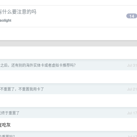
使用有什么要注意的吗
14
aolight
gaff 之后，还有别的海外实体卡或者虚拟卡推荐吗？
Jul 3
 还重不重置了，不重置我用卡了
Jul 2
今天终于重置了
Jul 1
全在吃灰
会重置吗？
Jul 1