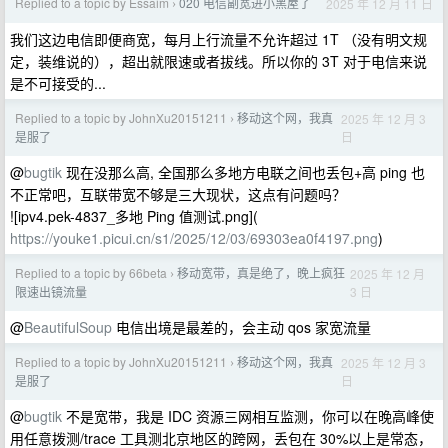
Replied to a topic by Essaim
020 电信副宽进小黑屋了
2025 年 12 月 11 日
›
我们这边电信即便商宽，每月上行流量不允许超过 1T （没有明文规
定，装维说的），超出就限速或者拔线。所以你的 3T 对于电信来说
是不可接受的...
Replied to a topic by JohnXu20151211
移动这个网，我真
2025 年 12 月 3
›
日
是服了
@
bugtik
现在没那么高, 全国那么多地方电联之间也丢包+高 ping 也
不正常吧，互联带宽不够是三大现状，这点有问题吗？
![ipv4.pek-4837_多地 Ping 值测试.png](
https://youke1.picui.cn/s1/2025/12/03/69303ea0f4197.png
)
Replied to a topic by 66beta
移动宽带，真是绝了，晚上疯狂
2025 年 12 月
›
3 日
限速出镜流量
@
BeautifulSoup
电信出境是最差的，会主动 qos 家宽流量
Replied to a topic by JohnXu20151211
移动这个网，我真
2025 年 12 月 3
›
日
是服了
@
bugtik
不是宽带，我是 IDC 资源三网相互监测，你可以在晚高峰使
用任意拨测/trace 工具测北京地区的跨网，丢包在 30%以上是常态，