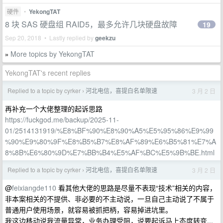
硬件
•
YekongTAT
8 块 SAS 硬盘组 RAID5，最多允许几块硬盘故障
19
Sep 20, 2018 • Lastly replied by
geekzu
More topics by YekongTAT
»
YekongTAT's recent replies
Replied to a topic by cyrker
河北电信，喜提白名单限速
3 月 2 日
›
再补充一个大佬整理的起诉思路
https://fuckgod.me/backup/2025-11-
01/2514131919/%E8%BF%90%E8%90%A5%E5%95%86%E9%99
%90%E9%80%9F%E8%B5%B7%E8%AF%89%E6%B5%81%E7%A
8%8B%E6%80%9D%E7%BB%B4%E5%AF%BC%E5%9B%BE.html
Replied to a topic by cyrker
河北电信，喜提白名单限速
3 月 2 日
›
@
feixiangde110
看其他大佬的思路是尽量不表现“技术”相关的内容，
非本案相关的不提供、非必要的不主动说，一旦自己主动说了不属于
普通用户使用场景，就容易被抓把柄，容易掉进坑里。
我这边移动说我流量异常，业务办理受阻，说要起诉马上态度转变...