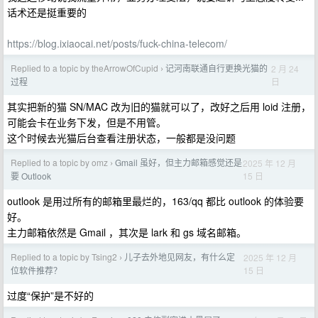
话术还是挺重要的
https://blog.ixiaocai.net/posts/fuck-china-telecom/
Replied to a topic by theArrowOfCupid
记河南联通自行更换光猫的
2 月 24
›
日
过程
其实把新的猫 SN/MAC 改为旧的猫就可以了，改好之后用 loid 注册，
可能会卡在业务下发，但是不用管。
这个时候去光猫后台查看注册状态，一般都是没问题
Replied to a topic by omz
Gmail 虽好，但主力邮箱感觉还是
2025 年 12 月
›
15 日
要 Outlook
outlook 是用过所有的邮箱里最烂的，163/qq 都比 outlook 的体验要
好。
主力邮箱依然是 Gmail ，其次是 lark 和 gs 域名邮箱。
Replied to a topic by Tsing2
儿子去外地见网友，有什么定
2025 年 12 月
›
15 日
位软件推荐？
过度“保护”是不好的