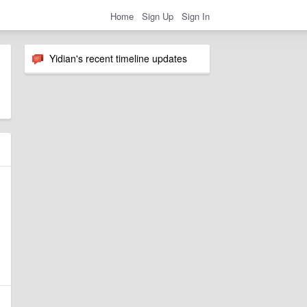
Home
Sign Up
Sign In
Yidian's recent timeline updates