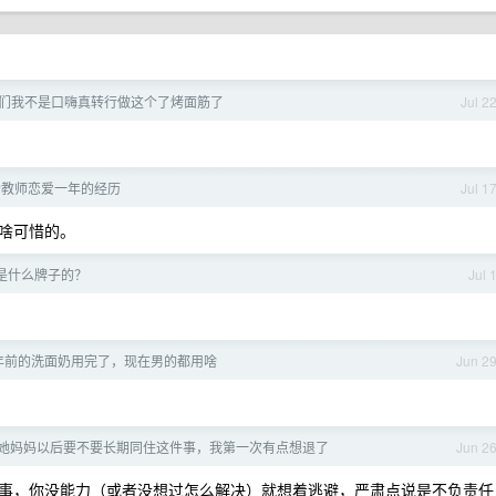
们我不是口嗨真转行做这个了烤面筋了
Jul 2
个教师恋爱一年的经历
Jul 1
啥可惜的。
是什么牌子的？
Jul 
 年前的洗面奶用完了，现在男的都用啥
Jun 2
她妈妈以后要不要长期同住这件事，我第一次有点想退了
Jun 2
事，你没能力（或者没想过怎么解决）就想着逃避，严肃点说是不负责任