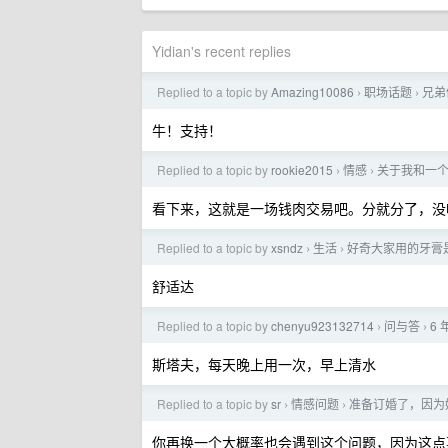
Yidian's recent replies
Replied to a topic by
Amazing10086
职场话题
兄弟
›
›
牛！支持！
Replied to a topic by
rookie2015
情感
关于我和一
›
›
看下来，这就是一场钱肉交易吧。分就分了，没
Replied to a topic by
xsndz
生活
好奇大家用的牙膏
›
›
舒适达
Replied to a topic by
chenyu923132714
问与答
6
›
›
斯塔夫，每天晚上用一次，早上清水
Replied to a topic by
sr
情感问题
准备订婚了，因为
›
›
你再换一个大概率也会遇到这个问题，因为这点