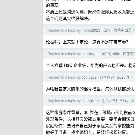
的表现。
本质上还是沟通问题，既然你跟你女友收入都还
这个问题其实很好解决。
Replied to a topic by
momo2023
旅行
为啥中国景
›
›
论据呢？上来就下定论，这真不是在带节奏？
Replied to a topic by
misstarget
宽带症候群
现在有什
›
›
个人推荐 H3C 企业级，华为的应该也不差。稳
Replied to a topic by
coolpace
分享创造
2026 
›
›
为啥我自定义腾讯的混元模型，怎么测试都是失
Replied to a topic by
mianbizhe
生活
条件不好，找
›
›
这种家庭条件背景，30 岁在二线城市干到税前 
外形条件：长相其实没那么重要，要学会捯饬自
家庭条件：要培养自己对于家庭关系的掌控能力
做好了准备，找个媳妇儿，是轻轻松松的事。