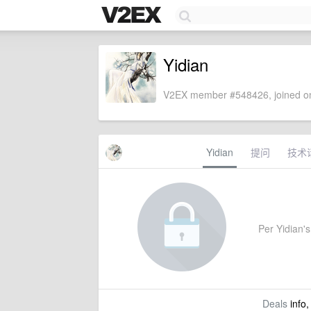
Yidian
V2EX member #548426, joined on
Yidian
提问
技术
Per Yidian's 
Deals
info,