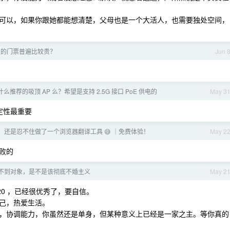
可以，如果你跟她都能想清楚，父母也是一个大活人，也需要独处空间，
区的门票普遍比较贵？
Jun 
么推荐的吸顶 AP 么？希望是支持 2.5G 接口 PoE 供电的
May 3
定性最重要
年了，还是忍不住做了一个浏览器翻译工具 😅 ｜免费体验！
May 2
败的
不到对象，是不是该彻底不婚主义
May 2
20 ，已经很优秀了，要自信。
己，热爱生活。
，协调能力，你虽然还是单身，但某种意义上已经是一家之主。等你真的