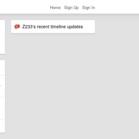
Home
Sign Up
Sign In
Z233's recent timeline updates