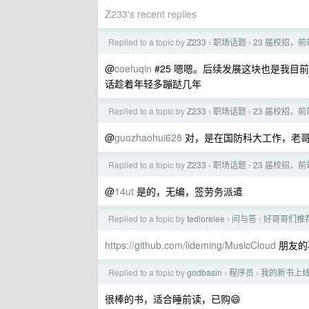
Z233's recent replies
Replied to a topic by
Z233
职场话题
23 届校招，前
›
›
@
coefuqin
#25 嗯嗯。后续发展这块也是我目
话趁着年轻多蹦跶几年
Replied to a topic by
Z233
职场话题
23 届校招，前
›
›
@
guozhaohui628
对，是在国防科大工作，老
Replied to a topic by
Z233
职场话题
23 届校招，前
›
›
@
14ut
是的，无编，签劳务派遣
Replied to a topic by
tediorelee
问与答
好哥哥们推
›
›
https://github.com/lideming/MusicCloud
朋友的
Replied to a topic by
godbasin
程序员
我的新书上线
›
›
很棒的书，适合睡前读，已购😄