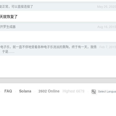
n 恢复正常，可以直接连接了
May 26, 202
天就恢复了
- 开罗生成器
Aug 16, 201
听电子乐，就一直不停地受着各种电子乐流派的熏陶，终于有一天，我悟
Feb 7, 201
复，于是……
·
FAQ
·
Solana
·
2602 Online
Highest 6679
·
Select Langua