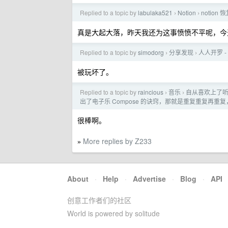
Replied to a topic by
labulaka521
Notion
notio
›
›
真是大起大落，昨天我还为这事愤愤不平呢，今
Replied to a topic by
simodorg
分享发现
人人开罗 
›
›
被玩坏了。
Replied to a topic by
raincious
音乐
自从喜欢上了
›
›
出了电子乐 Compose 的诀窍，那就是重复重复再重
很棒啊。
More replies by Z233
»
About
·
Help
·
Advertise
·
Blog
·
API
创意工作者们的社区
World is powered by solitude