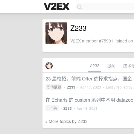
Z233
V2EX member #75991, joined on 
Z233
提问
技术
23 届校招，前端 Offer 选择求指点，国
职场话题
•
Z233
•
Apr 17, 2023
• Lastly replied by
在 Echarts 的 custom 系列中不用 da
问与答
•
Z233
•
Apr 14, 2021
More topics by Z233
»