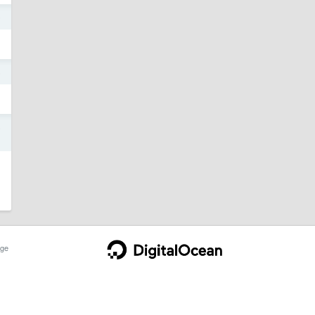
0
5
5
ge