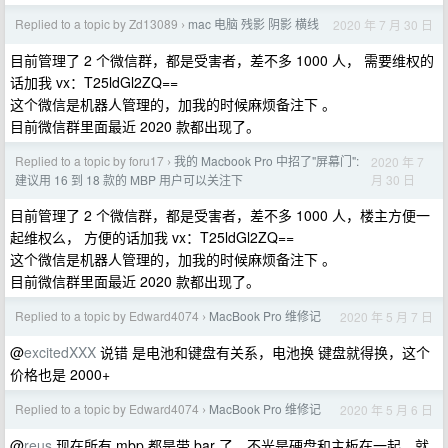
Replied to a topic by Zd13089
mac 电脑 残影 阴影 横线
2020 年 7 月 30 日
›
目前管理了 2 个微信群，都是受害者，差不多 1000 人， 需要维权的
话加我 vx：T25ldGl2ZQ==
这个微信是机器人管理的，加我的时候麻烦备注下 。
目前微信群里面最近 2020 款都出现了。
Replied to a topic by foru17
我的 Macbook Pro 中招了"屏幕门":
2020 年 7
›
月 30 日
建议用 16 到 18 款的 MBP 用户可以关注下
目前管理了 2 个微信群，都是受害者，差不多 1000 人，楼主方便一
起维权么， 方便的话加我 vx：T25ldGl2ZQ==
这个微信是机器人管理的，加我的时候麻烦备注下 。
目前微信群里面最近 2020 款都出现了。
Replied to a topic by Edward4074
MacBook Pro 维修记
2020 年 5 月 7 日
›
@
excitedXXX
说错 是电池和键盘有关系，电池换 键盘就得换，这个
价格也是 2000+
Replied to a topic by Edward4074
MacBook Pro 维修记
2020 年 5 月 6 日
›
@
reus
现在所有 mbp 都是带 bar 了，不光是硬盘和主板在一起，就