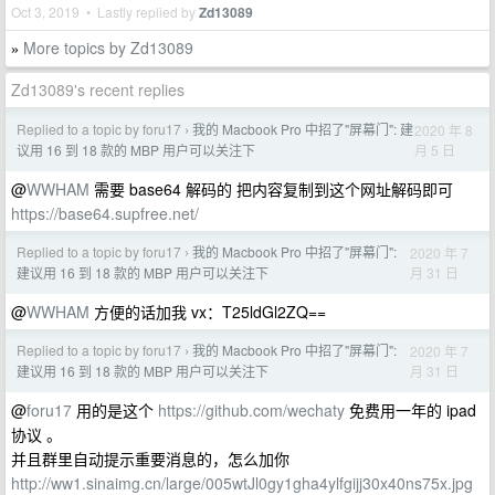
Oct 3, 2019 • Lastly replied by
Zd13089
More topics by Zd13089
»
Zd13089's recent replies
Replied to a topic by foru17
我的 Macbook Pro 中招了"屏幕门": 建
2020 年 8
›
月 5 日
议用 16 到 18 款的 MBP 用户可以关注下
@
WWHAM
需要 base64 解码的 把内容复制到这个网址解码即可
https://base64.supfree.net/
Replied to a topic by foru17
我的 Macbook Pro 中招了"屏幕门":
2020 年 7
›
月 31 日
建议用 16 到 18 款的 MBP 用户可以关注下
@
WWHAM
方便的话加我 vx：T25ldGl2ZQ==
Replied to a topic by foru17
我的 Macbook Pro 中招了"屏幕门":
2020 年 7
›
月 31 日
建议用 16 到 18 款的 MBP 用户可以关注下
@
foru17
用的是这个
https://github.com/wechaty
免费用一年的 ipad
协议 。
并且群里自动提示重要消息的，怎么加你
http://ww1.sinaimg.cn/large/005wtJl0gy1gha4ylfgijj30x40ns75x.jpg