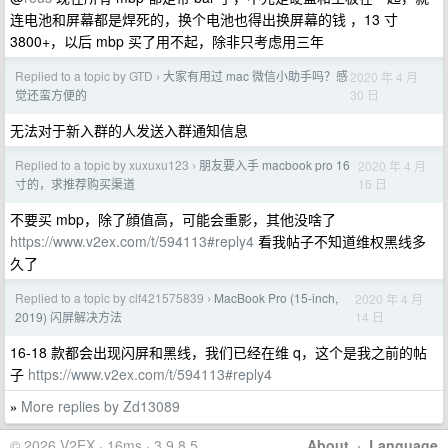
连电池和屏幕都是焊死的，换个电池也得出换屏幕的钱 ，13 寸
3800+，以后 mbp 买了用不起，除非只考虑用三年
Replied to a topic by GTD
大家有用过 mac 微信小助手吗？感
2020 年 4 月
›
30 日
觉还蛮方便的
无法对于新入群的人发送入群通知信息
Replied to a topic by xuxuxu123
朋友要入手 macbook pro 16
2020 年 4 月
›
16 日
寸的，求推荐购买渠道
不要买 mbp，除了顔值高，可能会重影，其他没啥了
https://www.v2ex.com/t/594113#reply4
看我帖子不知道维权黑线多
久了
Replied to a topic by clf421575839
MacBook Pro (15-inch,
2020 年 4 月
›
14 日
2019) 闪屏解决方法
16-18 款都会出现闪屏和黑线，我们已经在维 q，这个是我之前的帖
子
https://www.v2ex.com/t/594113#reply4
More replies by Zd13089
»
© 2026 V2EX · 16ms · 3.9.8.5
About
·
Language